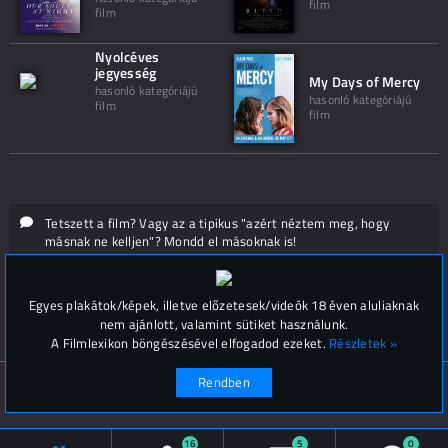
film
film
Nyolcéves
jegyesség
My Days of Mercy
hasonló kategóriájú
hasonló kategóriájú
film
film
Tetszett a film? Vagy az a tipikus "azért néztem meg, hogy
másnak ne kelljen"? Mondd el másoknak is!
Hozzászólások (
0
)
Egyes plakátok/képek, illetve előzetesek/videók 18 éven aluliaknak
nem ajánlott, valamint sütiket használunk.
A Filmlexikon böngészésével elfogadod ezeket.
Részletek »
Rendben
© Filmlexikon 2019-2026
Kapcsolat, impresszum
Értesítési beállítások
16
5
0