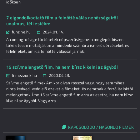
időkben:
7 elgondolkodtató film a felnőtté válás nehézségeiről
unalmas, téli estékre
funzine.hu
2024.01.14.
A coming-of-age történetek népszerűségenem meglepő, hiszen
tökéletesen mutatják be a mindenki számára ismerős érzéseket és
félelmeket, amik a felnőtté válással járnak.
15 szívmelengető film, ha nem bírsz kikelni az ágyból
filmezzunk.hu
2020.04.23.
Szívmelengető filmek Amikor olyan rosszul vagy, hogy semmihez
nincs kedved, vedd elő ezeket a filmeket, és nemcsak a forró italoktól
melengetnek. Íme 15 szívmelengető film arra az esetre, ha nem bírsz
kikelni az ágyból. Vagy arra
KAPCSOLÓDÓ / HASONLÓ FILMEK