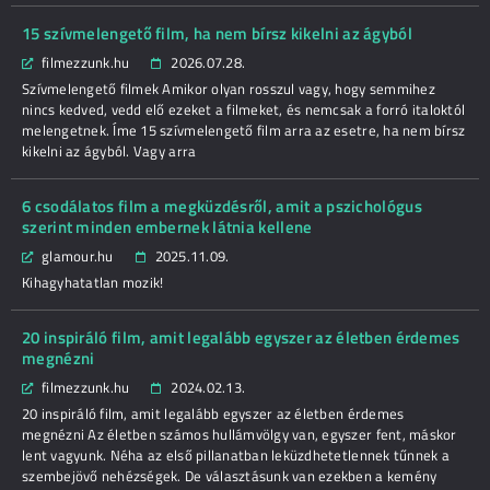
15 szívmelengető film, ha nem bírsz kikelni az ágyból
filmezzunk.hu
2026.07.28.
Szívmelengető filmek Amikor olyan rosszul vagy, hogy semmihez
nincs kedved, vedd elő ezeket a filmeket, és nemcsak a forró italoktól
melengetnek. Íme 15 szívmelengető film arra az esetre, ha nem bírsz
kikelni az ágyból. Vagy arra
6 csodálatos film a megküzdésről, amit a pszichológus
szerint minden embernek látnia kellene
glamour.hu
2025.11.09.
Kihagyhatatlan mozik!
20 inspiráló film, amit legalább egyszer az életben érdemes
megnézni
filmezzunk.hu
2024.02.13.
20 inspiráló film, amit legalább egyszer az életben érdemes
megnézni Az életben számos hullámvölgy van, egyszer fent, máskor
lent vagyunk. Néha az első pillanatban leküzdhetetlennek tűnnek a
szembejövő nehézségek. De választásunk van ezekben a kemény