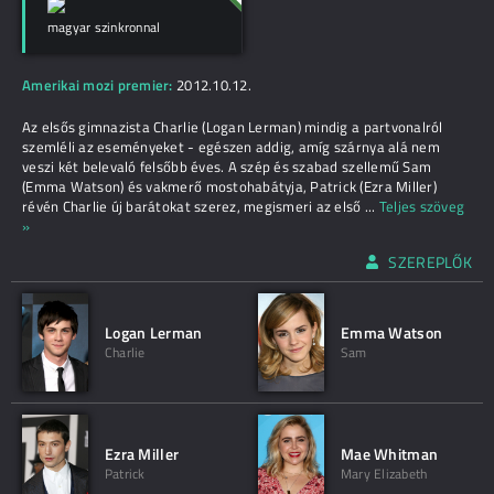
magyar szinkronnal
Amerikai mozi premier:
2012.10.12.
Az elsős gimnazista Charlie (Logan Lerman) mindig a partvonalról
szemléli az eseményeket - egészen addig, amíg szárnya alá nem
veszi két belevaló felsőbb éves. A szép és szabad szellemű Sam
(Emma Watson) és vakmerő mostohabátyja, Patrick (Ezra Miller)
révén Charlie új barátokat szerez, megismeri az első
...
Teljes szöveg
»
SZEREPLŐK
Logan Lerman
Emma Watson
Charlie
Sam
Ezra Miller
Mae Whitman
Patrick
Mary Elizabeth