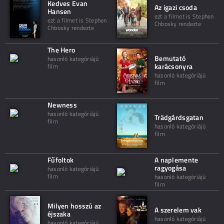
Kedves Evan
Az igazi csoda
Hansen
ezt a filmet is Stephen
ezt a filmet is Stephen
Chbosky rendezte
Chbosky rendezte
The Hero
Bemutató
hasonló kategóriájú
karácsonyra
film
hasonló kategóriájú
film
Newness
hasonló kategóriájú
Trädgårdsgatan
film
hasonló kategóriájú
film
Fűfoltok
A naplemente
ragyogása
hasonló kategóriájú
film
hasonló kategóriájú
film
Milyen hosszú az
A szerelem vak
éjszaka
hasonló kategóriájú
hasonló kategóriájú