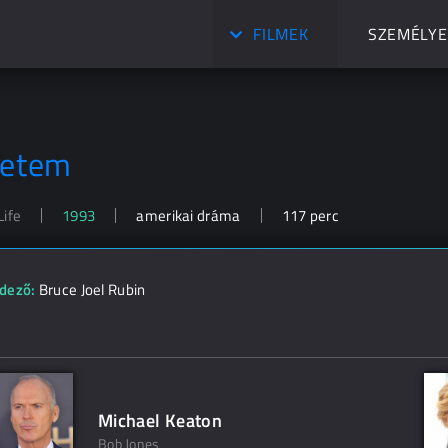
FILMEK
SZEMÉLYE
letem
Life
1993
amerikai dráma
117 perc
dező:
Bruce Joel Rubin
Michael Keaton
Bob Jones