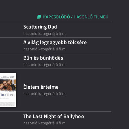
KAPCSOLÓDÓ / HASONLÓ FILMEK
Scattering Dad
hasonló kategóriájú film
A világ legnagyobb tölcsére
hasonló kategóriájú film
Bűn és bűnhődés
hasonló kategóriájú film
Életem értelme
hasonló kategóriájú film
The Last Night of Ballyhoo
hasonló kategóriájú film