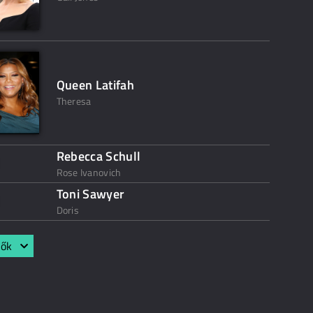
Queen Latifah
Theresa
Rebecca Schull
Rose Ivanovich
Toni Sawyer
Doris
lők