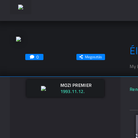
É
0
Megosztás
My 
MOZI PREMIER
Ren
1993.11.12.