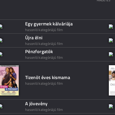
HIRDETÉS
Egy gyermek kálváriája
hasonló kategóriájú film
Újra élni
hasonló kategóriájú film
Pénzforgatók
hasonló kategóriájú film
Tizenöt éves kismama
hasonló kategóriájú film
A jövevény
hasonló kategóriájú film