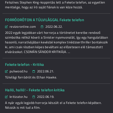
Felszínes Stephen King-koppintás lett a Fekete telefon, az egyetlen
mentsége, hogy az író saját fiának is van köze hozzá.
FORRÓDRÓTON A TÚLVILÁGGAL Fekete telefon
revizoronline.com
2022.06.22.
2022 egyik legjobban várt horrorja a történetet keretbe rendező
szimbolika nélkül követi a Sinister nyomvonalát, így egy hangulatában
hasonló, narratívájában kevésbé komplex tinédzserthriller bontakozik
ki, ami csak részben képes beváltani az előzetesen elé támasztott
elvárásokat. CSOMÁN SÁNDOR KRITIKÁJA. ...
Fekete telefon - Kritika
puliwood.hu
2022.06.21.
Túlvilági forródrót és Ethan Hawke.
Halló, halló! - Fekete telefon kritika
kritizator.hu
2022.06.19.
A nyár egyik legjobb horrorja készült el a Fekete telefon képében.
Nézzük is mit tud a film.