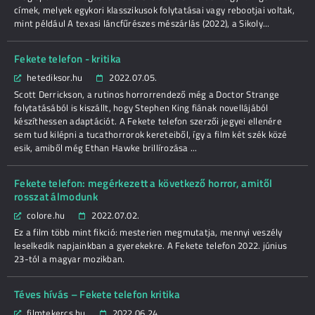
címek, melyek egykori klasszikusok folytatásai vagy rebootjai voltak,
mint például A texasi láncfűrészes mészárlás (2022), a Sikoly...
Fekete telefon - kritika
hetediksor.hu
2022.07.05.
Scott Derrickson, a rutinos horrorrendező még a Doctor Strange
folytatásából is kiszállt, hogy Stephen King fiának novellájából
készíthessen adaptációt. A Fekete telefon szerzői jegyei ellenére
sem tud kilépni a tucathorrorok kereteiből, így a film két szék közé
esik, amiből még Ethan Hawke brillírozása ...
Fekete telefon: megérkezett a következő horror, amitől
rosszat álmodunk
colore.hu
2022.07.02.
Ez a film több mint fikció: mesterien megmutatja, mennyi veszély
leselkedik napjainkban a gyerekekre. A Fekete telefon 2022. június
23-tól a magyar mozikban.
Téves hívás – Fekete telefon kritika
filmtekercs.hu
2022.06.24.