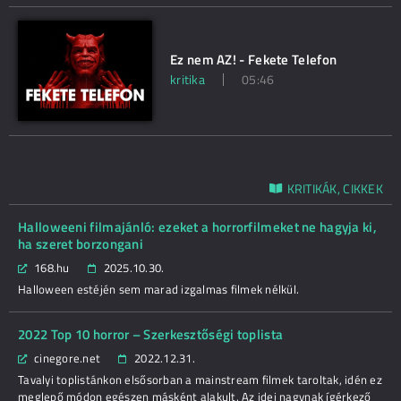
Ez nem AZ! - Fekete Telefon
kritika
05:46
KRITIKÁK, CIKKEK
Halloweeni filmajánló: ezeket a horrorfilmeket ne hagyja ki,
ha szeret borzongani
168.hu
2025.10.30.
Halloween estéjén sem marad izgalmas filmek nélkül.
2022 Top 10 horror – Szerkesztőségi toplista
cinegore.net
2022.12.31.
Tavalyi toplistánkon elsősorban a mainstream filmek taroltak, idén ez
meglepő módon egészen másként alakult. Az idei nagynak ígérkező