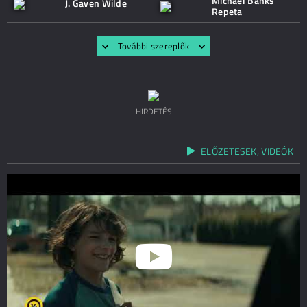
Michael Banks
J. Gaven Wilde
Repeta
További szereplők
HIRDETÉS
ELŐZETESEK, VIDEÓK