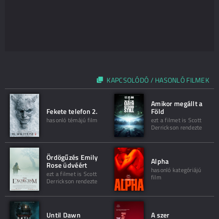
KAPCSOLÓDÓ / HASONLÓ FILMEK
Amikor megállt a
Fekete telefon 2.
Föld
hasonló témájú film
ezt a filmet is Scott
Derrickson rendezte
Ördögűzés Emily
Alpha
Rose üdvéért
hasonló kategóriájú
ezt a filmet is Scott
film
Derrickson rendezte
Until Dawn
A szer