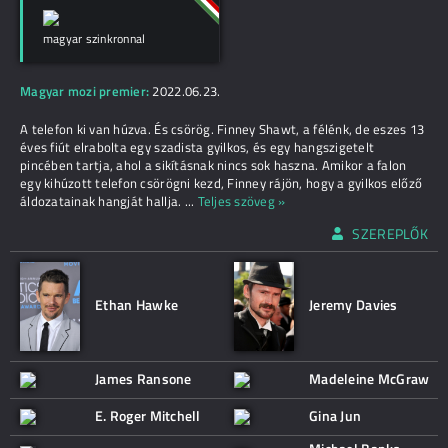
magyar szinkronnal
Magyar mozi premier:
2022.06.23.
A telefon ki van húzva. És csörög. Finney Shawt, a félénk, de eszes 13
éves fiút elrabolta egy szadista gyilkos, és egy hangszigetelt
pincében tartja, ahol a sikításnak nincs sok haszna. Amikor a falon
egy kihúzott telefon csörögni kezd, Finney rájön, hogy a gyilkos előző
áldozatainak hangját hallja.
...
Teljes szöveg »
SZEREPLŐK
Ethan Hawke
Jeremy Davies
James Ransone
Madeleine McGraw
E. Roger Mitchell
Gina Jun