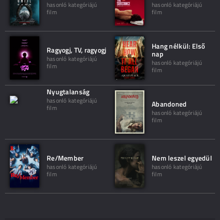
hasonló kategóriájú
hasonló kategóriájú
film
film
Hang nélkül: Első
Ragyogj, TV, ragyogj
nap
hasonló kategóriájú
hasonló kategóriájú
film
film
Nyugtalanság
hasonló kategóriájú
Abandoned
film
hasonló kategóriájú
film
Re/Member
Nem leszel egyedül
hasonló kategóriájú
hasonló kategóriájú
film
film