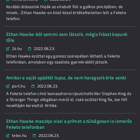
Korábbi áldozatok hívják az elrabolt fiút a gyilkos pincéjében, de
minek... Ethan Hawke-on kívül közel értékelhetetlen lett a Fekete
telefon.
Ethan Hawke-ból semmi sem látszik, mégis frászt kapunk
tőle
24.hu
2022.06.23.
Ethan Hawke ezúttal egy gonosz szerepében látható a Fekete
telefonban, amelyben egy szadista gyerekrablót játszik.
Amikor a saját apádtól lopsz, de nem haragszik érte senki
port.hu
2022.06.23.
A Fekete telefon című kamaszhorror/pszichothriller Stephen King és
a Stranger Things világában merül el, csak ezúttal King fia, Joe Hill
novelláján keresztül. Kritika.
Ethan Hawke maszkja viszi a prímet a túlságosan is ismerős
Fekete telefonban
telex.hu
2022.06.23.