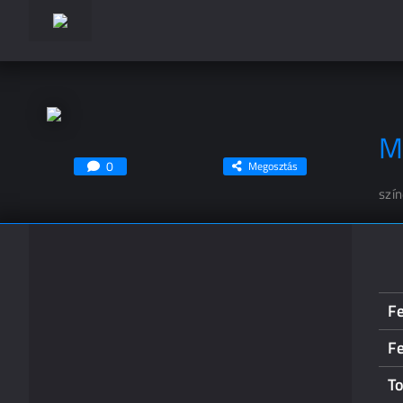
M
0
Megosztás
szí
Fe
Fe
To