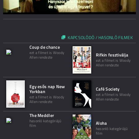
KAPCSOLÓDÓ / HASONLÓ FILMEK
Coup de chance
ezt a filmet is Woody
Rifkin fesztiválja
Allen rendezte
ezt a filmet is Woody
Allen rendezte
Egy esős nap New
Café Society
Yorkban
ezt a filmet is Woody
ezt a filmet is Woody
Allen rendezte
Allen rendezte
The Meddler
hasonló kategóriájú
Aloha
film
hasonló kategóriájú
film