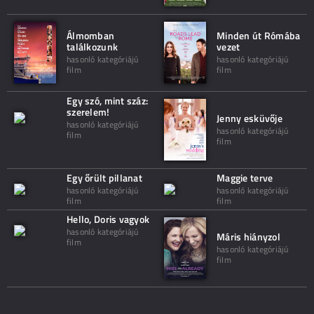
Álmomban
Minden út Rómába
találkozunk
vezet
hasonló kategóriájú
hasonló kategóriájú
film
film
Egy szó, mint száz:
szerelem!
Jenny esküvője
hasonló kategóriájú
hasonló kategóriájú
film
film
Egy őrült pillanat
Maggie terve
hasonló kategóriájú
hasonló kategóriájú
film
film
Hello, Doris vagyok
hasonló kategóriájú
Máris hiányzol
film
hasonló kategóriájú
film