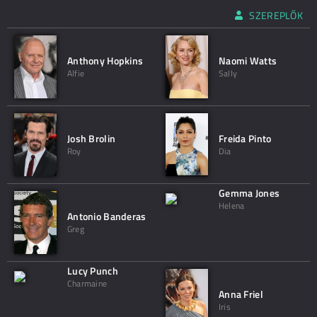
SZEREPLŐK
Anthony Hopkins
Naomi Watts
Alfie
Sally
Josh Brolin
Freida Pinto
Roy
Dia
Gemma Jones
Helena
Antonio Banderas
Greg
Lucy Punch
Charmaine
Anna Friel
Iris