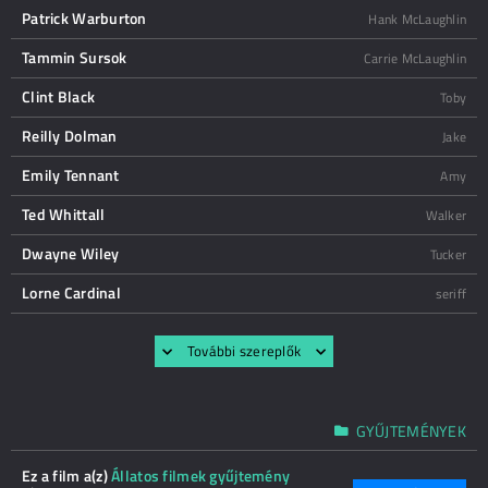
Patrick Warburton
Hank McLaughlin
Tammin Sursok
Carrie McLaughlin
Clint Black
Toby
Reilly Dolman
Jake
Emily Tennant
Amy
Ted Whittall
Walker
Dwayne Wiley
Tucker
Lorne Cardinal
seriff
További szereplők
GYŰJTEMÉNYEK
Ez a film a(z)
Állatos filmek gyűjtemény