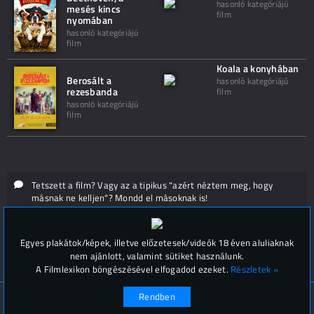
hasonló kategóriájú
mesés kincs
film
nyomában
hasonló kategóriájú
film
Koala a konyhában
Berosált a
hasonló kategóriájú
rezesbanda
film
hasonló kategóriájú
film
Tetszett a film? Vagy az a tipikus "azért néztem meg, hogy
másnak ne kelljen"? Mondd el másoknak is!
Hozzászólások (
0
)
Egyes plakátok/képek, illetve előzetesek/videók 18 éven aluliaknak
nem ajánlott, valamint sütiket használunk.
A Filmlexikon böngészésével elfogadod ezeket.
Részletek »
Rendben
© Filmlexikon 2019-2026
Kapcsolat, impresszum
Értesítési beállítások