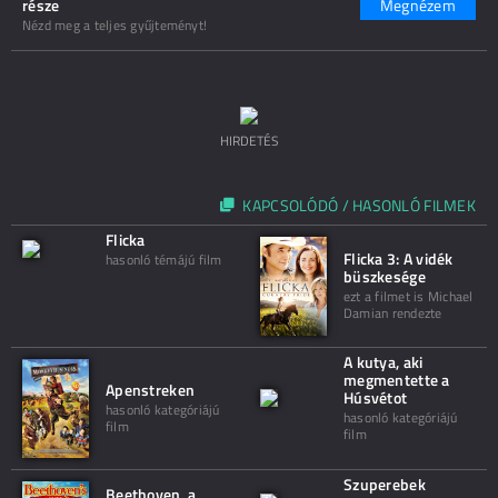
része
Megnézem
Nézd meg a teljes gyűjteményt!
HIRDETÉS
KAPCSOLÓDÓ / HASONLÓ FILMEK
Flicka
Flicka 3: A vidék
hasonló témájú film
büszkesége
ezt a filmet is Michael
Damian rendezte
A kutya, aki
megmentette a
Apenstreken
Húsvétot
hasonló kategóriájú
hasonló kategóriájú
film
film
Szuperebek
Beethoven, a