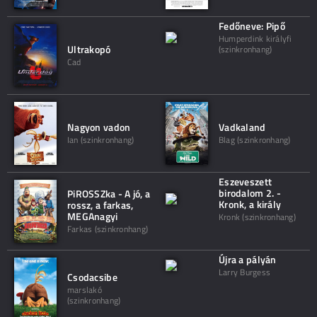
Fedőneve: Pipő
Humperdink királyfi
Ultrakopó
(szinkronhang)
Cad
Nagyon vadon
Vadkaland
Ian (szinkronhang)
Blag (szinkronhang)
Eszeveszett
birodalom 2. -
PiROSSZka - A jó, a
Kronk, a király
rossz, a farkas,
MEGAnagyi
Kronk (szinkronhang)
Farkas (szinkronhang)
Újra a pályán
Larry Burgess
Csodacsibe
marslakó
(szinkronhang)