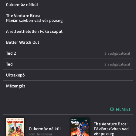
Cukormáz nélkül
The Venture Bros:
Páviánszívben vad vér pezseg
A rettenthetetlen Fóka csapat
Better Watch Out
Ted 2
2 szolgáltatónál
Ted
2 szolgáltatónál
Ultrakopó
Mézengúz
FILMJEI
The Venture Bros:
Cukormáz nélkül
Páviánszívben vad
vér pezseg
Tom Terranova