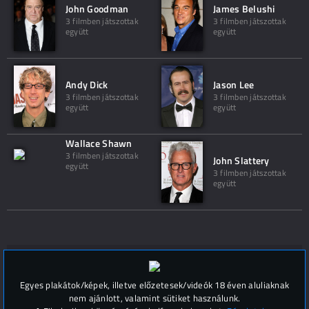
John Goodman
James Belushi
3 filmben játszottak
3 filmben játszottak
együtt
együtt
Andy Dick
Jason Lee
3 filmben játszottak
3 filmben játszottak
együtt
együtt
Wallace Shawn
3 filmben játszottak
John Slattery
együtt
3 filmben játszottak
együtt
Hozzászólások (
0
)
Egyes plakátok/képek, illetve előzetesek/videók 18 éven aluliaknak
nem ajánlott, valamint sütiket használunk.