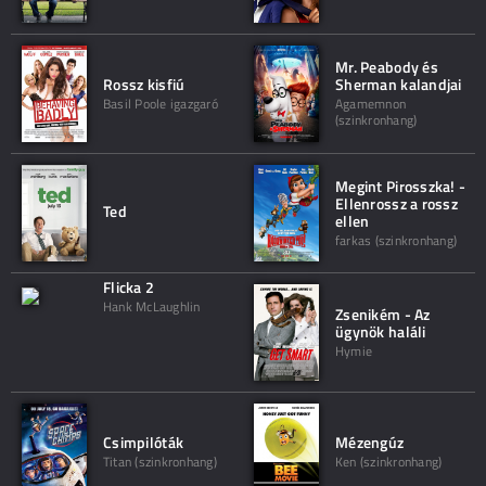
Mr. Peabody és
Rossz kisfiú
Sherman kalandjai
Basil Poole igazgaró
Agamemnon
(szinkronhang)
Megint Pirosszka! -
Ellenrossz a rossz
Ted
ellen
farkas (szinkronhang)
Flicka 2
Hank McLaughlin
Zsenikém - Az
ügynök haláli
Hymie
Csimpilóták
Mézengúz
Titan (szinkronhang)
Ken (szinkronhang)