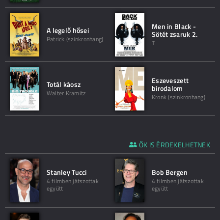
Men in Black -
A legelő hősei
Sötét zsaruk 2.
Patrick (szinkronhang)
T
Eszeveszett
Totál káosz
birodalom
Walter Kramitz
Kronk (szinkronhang)
ŐK IS ÉRDEKELHETNEK
Stanley Tucci
Bob Bergen
4 filmben játszottak
4 filmben játszottak
együtt
együtt