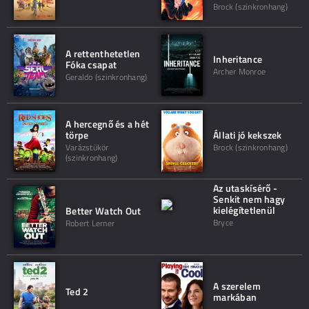
Brock (szinkronhang)
A rettenthetetlen
Inheritance
Fóka csapat
Archer Monroe
Geraldo (szinkronhang)
A hercegnő és a hét
törpe
Állati jó kekszek
Varázstükör
Brock (szinkronhang)
(szinkronhang)
Az utaskísérő -
Senkit nem hagy
kielégítetlenül
Better Watch Out
Bryce
Robert Lerner
A szerelem
Ted 2
markában