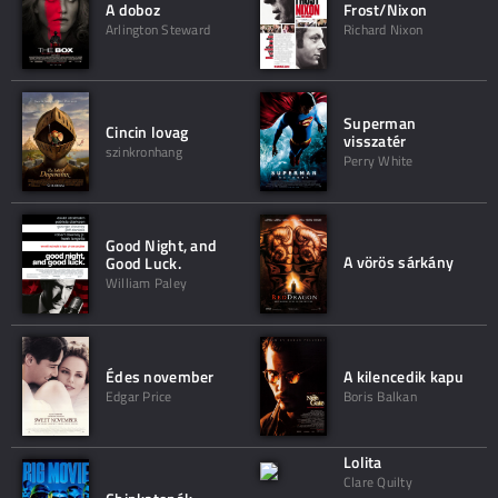
A doboz
Frost/Nixon
Arlington Steward
Richard Nixon
Superman
Cincin lovag
visszatér
szinkronhang
Perry White
Good Night, and
A vörös sárkány
Good Luck.
William Paley
Édes november
A kilencedik kapu
Edgar Price
Boris Balkan
Lolita
Clare Quilty