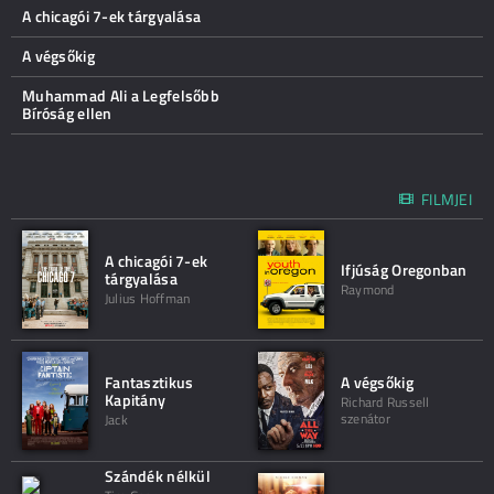
A chicagói 7-ek tárgyalása
A végsőkig
Muhammad Ali a Legfelsőbb
Bíróság ellen
FILMJEI
A chicagói 7-ek
Ifjúság Oregonban
tárgyalása
Raymond
Julius Hoffman
Fantasztikus
A végsőkig
Kapitány
Richard Russell
szenátor
Jack
Szándék nélkül