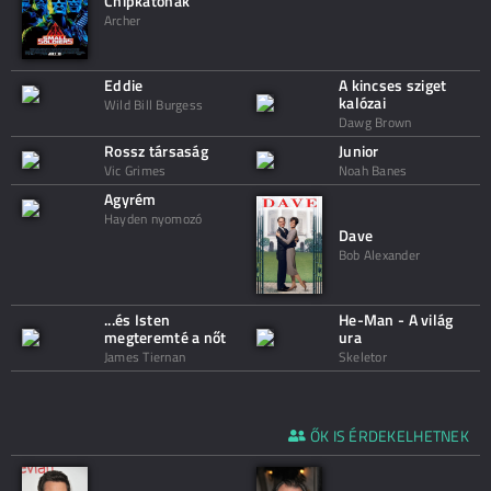
Chipkatonák
Archer
Eddie
A kincses sziget
kalózai
Wild Bill Burgess
Dawg Brown
Rossz társaság
Junior
Vic Grimes
Noah Banes
Agyrém
Hayden nyomozó
Dave
Bob Alexander
...és Isten
He-Man - A világ
megteremté a nőt
ura
James Tiernan
Skeletor
ŐK IS ÉRDEKELHETNEK