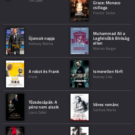
Tim Geer
Grace: Monaco
csillaga
Francis Tucker
Muhammad Ali a
Újoncok napja
Legfelsőbb Bíróság
ellen
Anthony Molina
Warren Burger
A robot és Frank
Ismeretlen férfi
Frank
Rodney Cole
Tőzsdecápák: A
Véres románc
pénz nem alszik
Sanford Marks
Louis Zabel