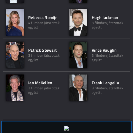
Rebecca Romijn
Hugh Jackman
4 filmben játszottak
3 filmben játszottak
együtt
együtt
Patrick Stewart
Vince Vaughn
3 filmben játszottak
3 filmben játszottak
együtt
együtt
Ian McKellen
Frank Langella
3 filmben játszottak
3 filmben játszottak
együtt
együtt
Hozzászólások (
0
)