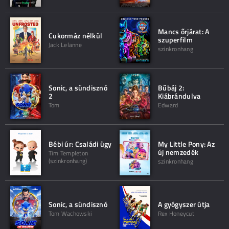
Mancs őrjárat: A
Cukormáz nélkül
szuperfilm
Jack Lelanne
szinkronhang
Sonic, a sündisznó
Bűbáj 2:
2
Kiábrándulva
Tom
Edward
Bébi úr: Családi ügy
My Little Pony: Az
új nemzedék
Tim Templeton
(szinkronhang)
szinkronhang
Sonic, a sündisznó
A gyógyszer útja
Tom Wachowski
Rex Honeycut