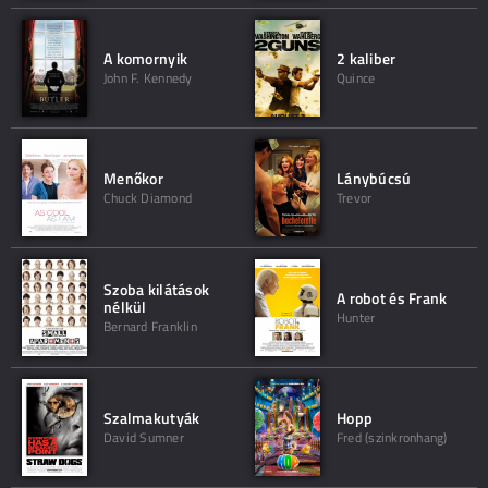
A komornyik
2 kaliber
John F. Kennedy
Quince
Menőkor
Lánybúcsú
Chuck Diamond
Trevor
Szoba kilátások
A robot és Frank
nélkül
Hunter
Bernard Franklin
Szalmakutyák
Hopp
David Sumner
Fred (szinkronhang)