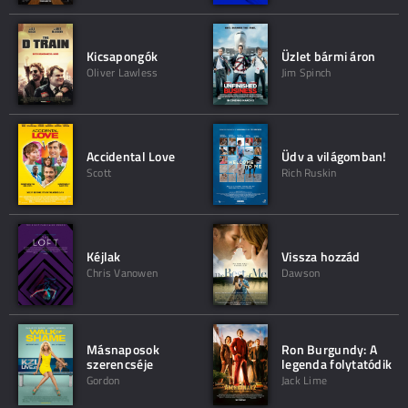
Kicsapongók
Üzlet bármi áron
Oliver Lawless
Jim Spinch
Accidental Love
Üdv a világomban!
Scott
Rich Ruskin
Kéjlak
Vissza hozzád
Chris Vanowen
Dawson
Másnaposok
Ron Burgundy: A
szerencséje
legenda folytatódik
Gordon
Jack Lime