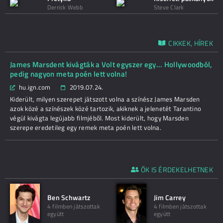
Derrick Webb
Steve Clark
CIKKEK, HÍREK
James Marsdent kivágták a Volt egyszer egy... Hollywoodból,
pedig nagyon meta poén lett volna!
hu.ign.com
2019.07.24.
Kiderült, milyen szerepet játszott volna a színész James Marsden
azok közé a színészek közé tartozik, akiknek a jelenetét Tarantino
végül kivágta legújabb filmjéből. Most kiderült, hogy Marsden
szerepe eredetileg egy remek meta poén lett volna.
ŐK IS ÉRDEKELHETNEK
Ben Schwartz
Jim Carrey
4 filmben játszottak
4 filmben játszottak
együtt
együtt