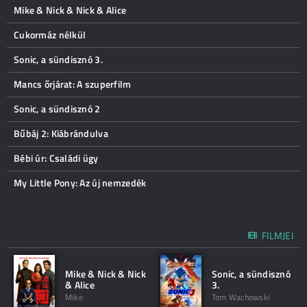
Mike & Nick & Nick & Alice
Cukormáz nélkül
Sonic, a sündisznó 3.
Mancs őrjárat: A szuperfilm
Sonic, a sündisznó 2
Bűbáj 2: Kiábrándulva
Bébi úr: Családi ügy
My Little Pony: Az új nemzedék
FILMJEI
Mike & Nick & Nick
Sonic, a sündisznó
& Alice
3.
Mike
Tom Wachowski