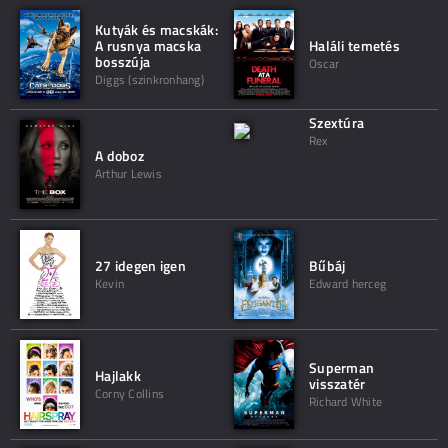
Kutyák és macskák:
A rusnya macska
Haláli temetés
bosszúja
Oscar
Diggs (szinkronhang)
Szextúra
Rex
A doboz
Arthur Lewis
27 idegen igen
Bűbáj
Kevin
Edward herceg
Superman
Hajlakk
visszatér
Corny Collins
Richard White