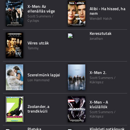
X-Men: Az
Alibi - Ha hiszed, ha
ellenállás vége
nem
Scott Summers /
Wendell Hatch
Cyclops
Keresztutak
Jonathan
Véres utcák
Tommy
X-Men 2.
Szerelmünk lapjai
Scott Summers /
Lon Hammond
Küklopsz
X-Men - A
Zoolander, a
kívülállók
trendkívüli
Scott Summers /
Küklopsz
Pletyka
Kísérleti patkányok