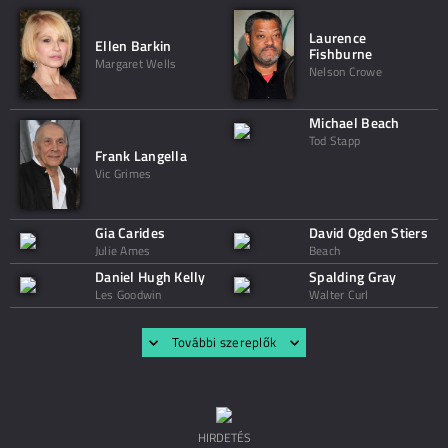
Laurence
Ellen Barkin
Fishburne
Margaret Wells
Nelson Crowe
Michael Beach
Tod Stapp
Frank Langella
Vic Grimes
Gia Carides
David Ogden Stiers
Julie Ames
Beach
Daniel Hugh Kelly
Spalding Gray
Les Goodwin
Walter Curl
További szereplők
HIRDETÉS