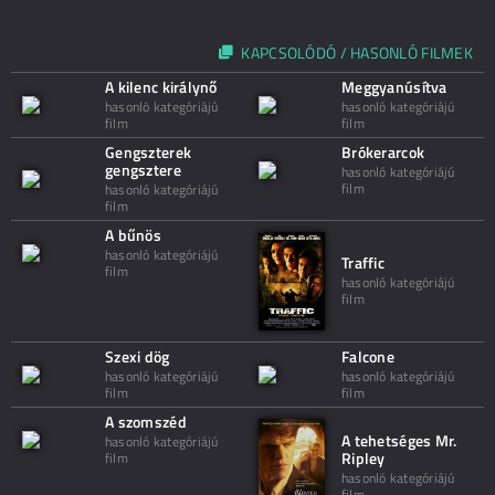
KAPCSOLÓDÓ / HASONLÓ FILMEK
A kilenc királynő
Meggyanúsítva
hasonló kategóriájú
hasonló kategóriájú
film
film
Gengszterek
Brókerarcok
gengsztere
hasonló kategóriájú
film
hasonló kategóriájú
film
A bűnös
hasonló kategóriájú
Traffic
film
hasonló kategóriájú
film
Szexi dög
Falcone
hasonló kategóriájú
hasonló kategóriájú
film
film
A szomszéd
A tehetséges Mr.
hasonló kategóriájú
Ripley
film
hasonló kategóriájú
film