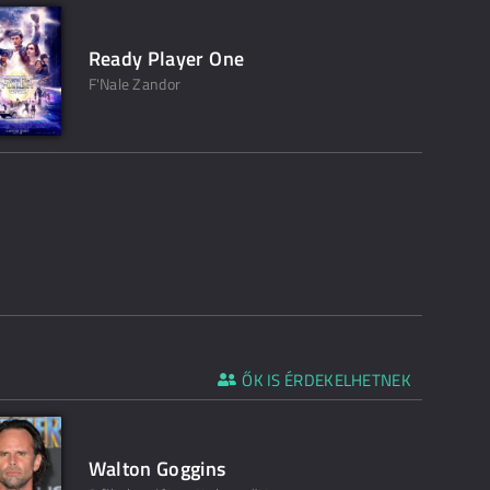
Ready Player One
F'Nale Zandor
ŐK IS ÉRDEKELHETNEK
Walton Goggins