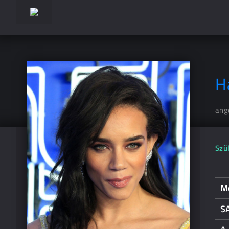
H
ang
Szül
M
S