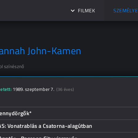
FILMEK
SZEMÉLYE
annah John-Kamen
ol színésznő
etett:
1989. szeptember 7.
(36 éves)
ennydörgők*
AS: Vonatrablás a Csatorna-alagútban