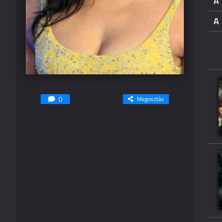
A 
A
0
Megosztás