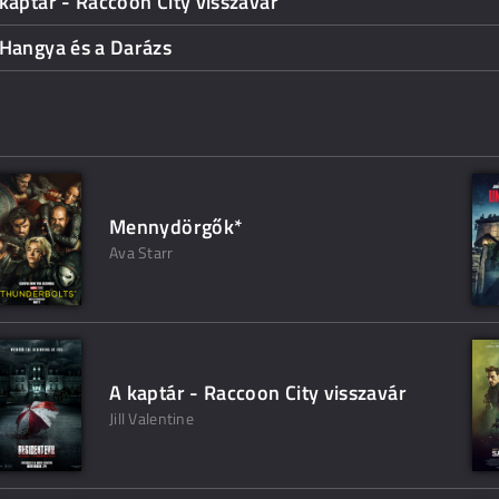
kaptár - Raccoon City visszavár
 Hangya és a Darázs
Mennydörgők*
Ava Starr
A kaptár - Raccoon City visszavár
Jill Valentine