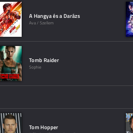
A Hangya és a Darázs
Ava / Szellem
Tomb Raider
Sophie
Tom Hopper