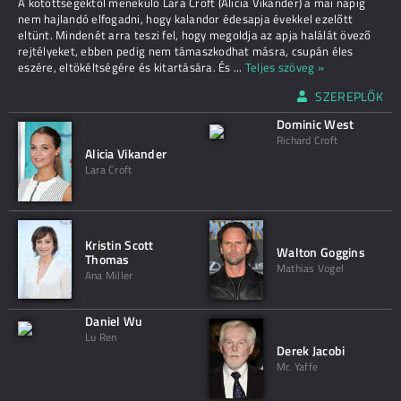
A kötöttségektől menekülő Lara Croft (Alicia Vikander) a mai napig
nem hajlandó elfogadni, hogy kalandor édesapja évekkel ezelőtt
eltünt. Mindenét arra teszi fel, hogy megoldja az apja halálát övező
rejtélyeket, ebben pedig nem támaszkodhat másra, csupán éles
eszére, eltökéltségére és kitartására. És
...
Teljes szöveg »
SZEREPLŐK
Dominic West
Richard Croft
Alicia Vikander
Lara Croft
Kristin Scott
Walton Goggins
Thomas
Mathias Vogel
Ana Miller
Daniel Wu
Lu Ren
Derek Jacobi
Mr. Yaffe