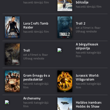
bölcsője
hasonló témájú film
hasonló témájú film
Lara Croft: Tomb
Troll 2
Raider
ezt a filmet is Roar
Uthaug rendezte
hasonló témájú film
A bérgyilkosok
célpontja
Troll
hasonló kategóriájú
ezt a filmet is Roar
film
Uthaug rendezte
Grom őrnagy és a
Jurassic World:
pestisdoktor
Világuralom
hasonló kategóriájú
hasonló kategóriájú
film
film
Archenemy
Halálos iramban:
hasonló kategóriájú
Hobbs és Shaw
film