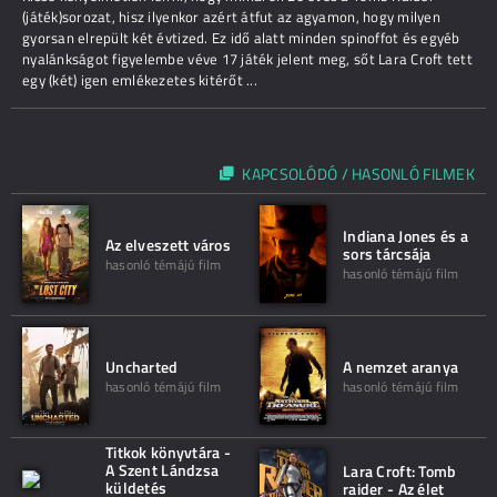
(játék)sorozat, hisz ilyenkor azért átfut az agyamon, hogy milyen
gyorsan elrepült két évtized. Ez idő alatt minden spinoffot és egyéb
nyalánkságot figyelembe véve 17 játék jelent meg, sőt Lara Croft tett
egy (két) igen emlékezetes kitérőt ...
KAPCSOLÓDÓ / HASONLÓ FILMEK
Indiana Jones és a
Az elveszett város
sors tárcsája
hasonló témájú film
hasonló témájú film
Uncharted
A nemzet aranya
hasonló témájú film
hasonló témájú film
Titkok könyvtára -
A Szent Lándzsa
Lara Croft: Tomb
küldetés
raider - Az élet