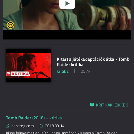
Kitart a játékadaptációk átka - Tomb
Raider kritika
kritika
05:14
KRITIKÁK, CIKKEK
Tomb Raider (2018) – kritika
hessteg.com
2018.03.14.
Kissé kényelmetlen leírni, hogy immáron 20 éves a Tomb Raider