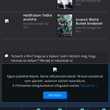
hasonló kategóriájú
film
Halálfutam: Totális
anarchia
Jurassic World:
Bukott birodalom
hasonló kategóriájú
film
hasonló kategóriájú
film
Tetszett a film? Vagy az a tipikus "azért néztem meg, hogy
másnak ne kelljen"? Mondd el másoknak is!
Hozzászólások (
0
)
Egyes plakátok/képek, illetve előzetesek/videók 18 éven aluliaknak
nem ajánlott, valamint sütiket használunk.
A Filmlexikon böngészésével elfogadod ezeket.
Részletek »
Rendben
© Filmlexikon 2019-2026
Kapcsolat, impresszum
Értesítési beállítások