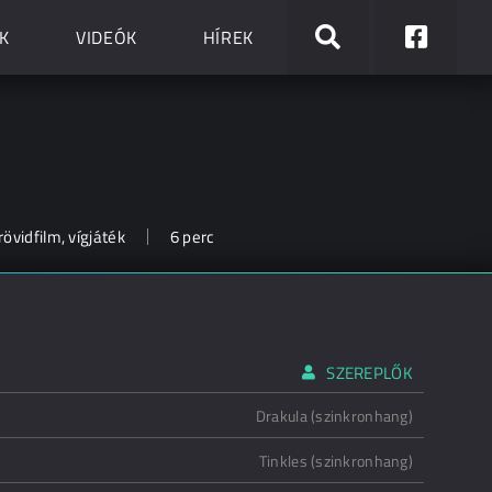
K
VIDEÓK
HÍREK
övidfilm, vígjáték
6 perc
SZEREPLŐK
Drakula (szinkronhang)
Tinkles (szinkronhang)