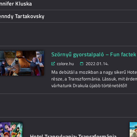
nnifer Kluska
enndy Tartakovsky
Szörnyű gyorstalpaló – Fun factek
colore.hu
2022.01.14.
Ma debütál a mozikban a nagy sikerű Hotel
része, a Transzformánia. Lássuk, mit érdeme
várhatunk Drakula újabb történetétől!
Hotel Transylvania: Transzformánia