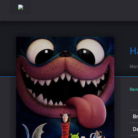
H
Mon
Ren
Br
D