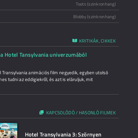
Toots (szinkronhang)
Blobby (szinkronhang)
KRITIKÁK, CIKKEK
 a Hotel Tansylvania univerzumából
 Transylvania animációs film negyedik, egyben utolsó
s tudni az eddigiekről, és azt is eláruljuk, mit
KAPCSOLÓDÓ / HASONLÓ FILMEK
Hotel Transylvania 3: Szörnyen