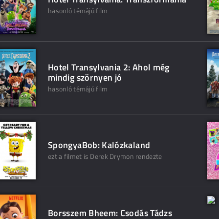
hasonló témájú film
Hotel Transylvania 2: Ahol még
mindig szörnyen jó
hasonló témájú film
SpongyaBob: Kalózkaland
ezt a filmet is Derek Drymon rendezte
Borsszem Bheem: Csodás Tádzs