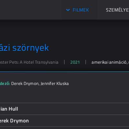
FILMEK
SZEMÉLYE
ázi szörnyek
ster Pets: A Hotel Transylvania
2021
amerikai animáció, r
dező:
Derek Drymon
,
Jennifer Kluska
ian Hull
erek Drymon