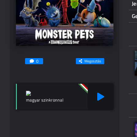
Je
G
0
Megosztás
magyar szinkronnal