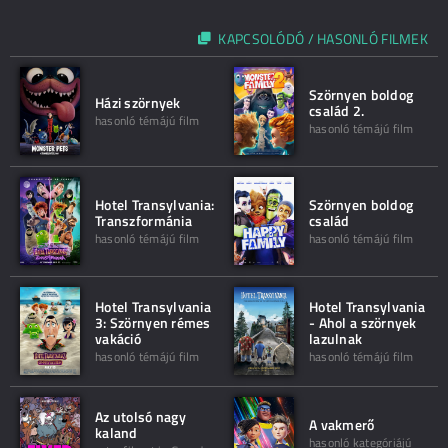
KAPCSOLÓDÓ / HASONLÓ FILMEK
Szörnyen boldog
Házi szörnyek
család 2.
hasonló témájú film
hasonló témájú film
Hotel Transylvania:
Szörnyen boldog
Transzformánia
család
hasonló témájú film
hasonló témájú film
Hotel Transylvania
Hotel Transylvania
3: Szörnyen rémes
- Ahol a szörnyek
vakáció
lazulnak
hasonló témájú film
hasonló témájú film
Az utolsó nagy
A vakmerő
kaland
hasonló kategóriájú