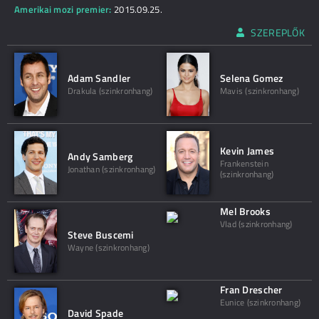
Amerikai mozi premier:
2015.09.25.
SZEREPLŐK
Adam Sandler
Selena Gomez
Drakula (szinkronhang)
Mavis (szinkronhang)
Kevin James
Andy Samberg
Frankenstein
Jonathan (szinkronhang)
(szinkronhang)
Mel Brooks
Vlad (szinkronhang)
Steve Buscemi
Wayne (szinkronhang)
Fran Drescher
Eunice (szinkronhang)
David Spade