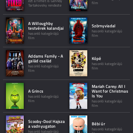
ezt a filmet is Genndy
film
Tartakovsky rendezte
A Willoughby
Szörnyviadal
testvérek kalandjai
hasonló kategóriájú
hasonló kategóriájú
film
film
Addams Family - A
Kópé
galád család
hasonló kategóriájú
hasonló kategóriájú
film
film
Mariah Carey: All I
A Grincs
Want for Christmas
Is You
hasonló kategóriájú
film
hasonló kategóriájú
film
Scooby-Doo! Hajsza
Bébi úr
a vadnyugaton
hasonló kategóriájú
hasonló kategóriájú