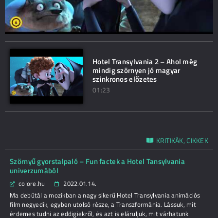
Hotel Transylvania 2 – Ahol még
mindig szörnyen jó magyar
szinkronos előzetes
01:23
KRITIKÁK, CIKKEK
Szörnyű gyorstalpaló – Fun factek a Hotel Tansylvania
univerzumából
colore.hu
2022.01.14.
Ma debütál a mozikban a nagy sikerű Hotel Transylvania animációs
film negyedik, egyben utolsó része, a Transzformánia. Lássuk, mit
érdemes tudni az eddigiekről, és azt is eláruljuk, mit várhatunk