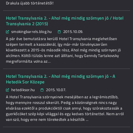
Drakula újabb történetétől!
Hotel Transylvania 2. - Ahol még mindig szörnyen jó / Hotel
Transylvania 2 (2015)
smokingbarrels.blog.hu
2015.10.09.
A pár éve bemutatásra kerülő Hotel Transylvania meglehetősen
szépen termelt a kasszáknál, így már-már törvényszerűen
következett a 2015-ös második rész, Ahol még mindig szörnyen jó
alcímen. Költői túlzás lenne azt állítani, hogy Genndy Tartakovsky
megreformálta volna az…
Hotel Transylvania 2. - Ahol még mindig szörnyen jó - A
Hetedik Sor Közepe
hetediksor.hu
2015.10.07.
A Hotel Transylvania szörnyeinek meséjében az a legrémisztőbb,
hogy mennyire rosszul sikerült. Pedig a közönségnek nincs nagy
elvárása ezektől a produkcióktól csak annyi, hogy szórakoztassák a
gyerkőcöket szép képi világgal és egy kedves történettel. Nem arról
van szó, hogy erre nem törekedtek a készítők ...