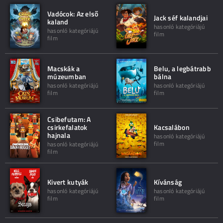
Vadócok: Az első
Jack séf kalandjai
kaland
hasonló kategóriájú
hasonló kategóriájú
film
film
Macskák a
Belu, a legbátrabb
múzeumban
bálna
hasonló kategóriájú
hasonló kategóriájú
film
film
Csibefutam: A
csirkefalatok
Kacsalábon
hajnala
hasonló kategóriájú
film
hasonló kategóriájú
film
Kivert kutyák
Kívánság
hasonló kategóriájú
hasonló kategóriájú
film
film