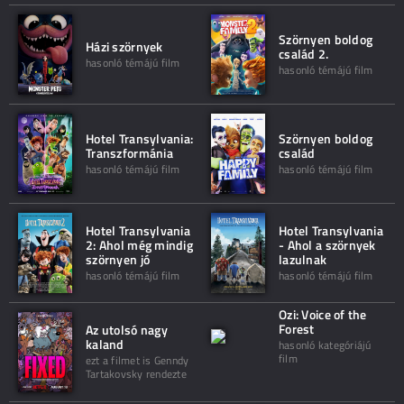
Szörnyen boldog
Házi szörnyek
család 2.
hasonló témájú film
hasonló témájú film
Hotel Transylvania:
Szörnyen boldog
Transzformánia
család
hasonló témájú film
hasonló témájú film
Hotel Transylvania
Hotel Transylvania
2: Ahol még mindig
- Ahol a szörnyek
szörnyen jó
lazulnak
hasonló témájú film
hasonló témájú film
Ozi: Voice of the
Forest
Az utolsó nagy
kaland
hasonló kategóriájú
film
ezt a filmet is Genndy
Tartakovsky rendezte