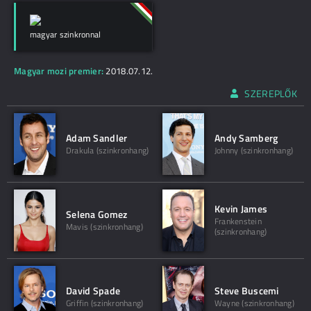
magyar szinkronnal
Magyar mozi premier:
2018.07.12.
SZEREPLŐK
Adam Sandler
Andy Samberg
Drakula (szinkronhang)
Johnny (szinkronhang)
Kevin James
Selena Gomez
Frankenstein
Mavis (szinkronhang)
(szinkronhang)
David Spade
Steve Buscemi
Griffin (szinkronhang)
Wayne (szinkronhang)