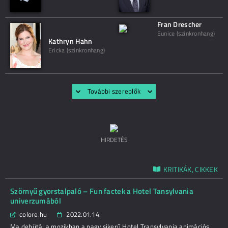
Fran Drescher
Eunice (szinkronhang)
Kathryn Hahn
Ericka (szinkronhang)
További szereplők
HIRDETÉS
KRITIKÁK, CIKKEK
Szörnyű gyorstalpaló – Fun factek a Hotel Tansylvania
univerzumából
colore.hu
2022.01.14.
Ma debütál a mozikban a nagy sikerű Hotel Transylvania animációs