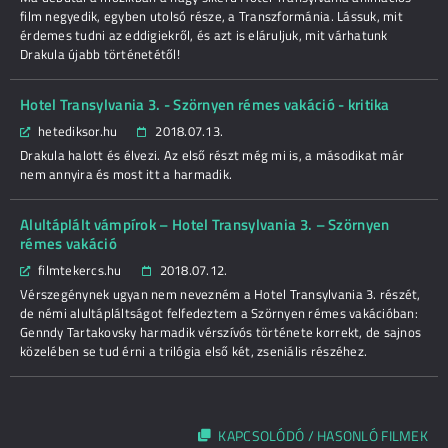
film negyedik, egyben utolsó része, a Transzformánia. Lássuk, mit
érdemes tudni az eddigiekről, és azt is eláruljuk, mit várhatunk
Drakula újabb történetétől!
Hotel Transylvania 3. - Szörnyen rémes vakáció - kritika
hetediksor.hu
2018.07.13.
Drakula halott és élvezi. Az első részt még mi is, a másodikat már
nem annyira és most itt a harmadik.
Alultáplált vámpírok – Hotel Transylvania 3. – Szörnyen
rémes vakáció
filmtekercs.hu
2018.07.12.
Vérszegénynek ugyan nem nevezném a Hotel Transylvania 3. részét,
de némi alultápláltságot felfedeztem a Szörnyen rémes vakációban:
Genndy Tartakovsky harmadik vérszívós története korrekt, de sajnos
közelében se tud érni a trilógia első két, zseniális részéhez.
KAPCSOLÓDÓ / HASONLÓ FILMEK