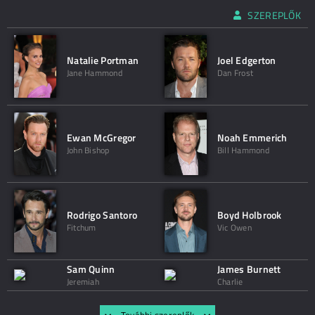
SZEREPLŐK
Natalie Portman
Joel Edgerton
Jane Hammond
Dan Frost
Ewan McGregor
Noah Emmerich
John Bishop
Bill Hammond
Rodrigo Santoro
Boyd Holbrook
Fitchum
Vic Owen
Sam Quinn
James Burnett
Jeremiah
Charlie