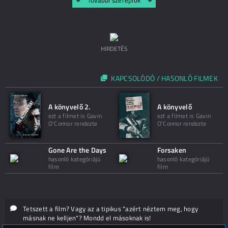
További szereplők
HIRDETÉS
KAPCSOLÓDÓ / HASONLÓ FILMEK
A könyvelő 2.
A könyvelő
ezt a filmet is Gavin
ezt a filmet is Gavin
O'Connor rendezte
O'Connor rendezte
Gone Are the Days
Forsaken
hasonló kategóriájú
hasonló kategóriájú
film
film
Tetszett a film? Vagy az a tipikus "azért néztem meg, hogy
másnak ne kelljen"? Mondd el másoknak is!