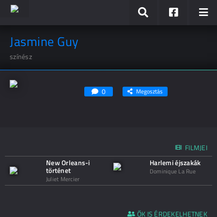
Jasmine Guy
színész
0
Megosztás
FILMJEI
New Orleans-i
Harlemi éjszakák
történet
Dominique La Rue
Juliet Mercier
ŐK IS ÉRDEKELHETNEK