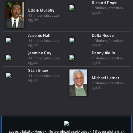
Richard Pryor
1 filmben játszottak
Eddie Murphy
együtt
1 filmben játszottak
együtt
Arsenio Hall
Della Reese
1 filmben játszottak
1 filmben játszottak
együtt
együtt
Jasmine Guy
Danny Aiello
1 filmben játszottak
1 filmben játszottak
együtt
együtt
Stan Shaw
1 filmben játszottak
Michael Lerner
együtt
1 filmben játszottak
együtt
Hozzászólások (
0
)
Egyes plakátok/képek, illetve előzetesek/videók 18 éven aluliaknak