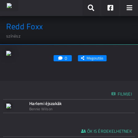
Redd Foxx
színész
0
Megosztás
FILMJEI
Harlemi éjszakák
Bennie Wilson
ŐK IS ÉRDEKELHETNEK