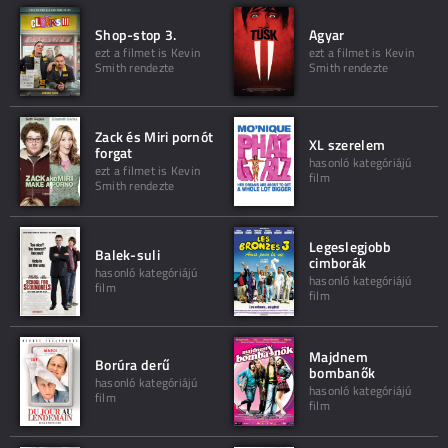
Shop-stop 3.
Agyar
ezt a filmet is Kevin
ezt a filmet is Kevin
Smith rendezte
Smith rendezte
Zack és Miri pornót
XL szerelem
forgat
hasonló kategóriájú
ezt a filmet is Kevin
film
Smith rendezte
Legeslegjobb
Balek-suli
cimborák
hasonló kategóriájú
hasonló kategóriájú
film
film
Majdnem
Borúra derű
bombanők
hasonló kategóriájú
hasonló kategóriájú
film
film