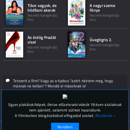
Tibor vagyok, de
A nagyi szeme
hódítani akarok
fénye
hasonló kategóriájú
hasonló kategóriájú
film
film
Az ördög Pradát
Üvegtigris 2.
visel
hasonló kategóriájú
hasonló kategóriájú
film
film
Tetszett a film? Vagy az a tipikus "azért néztem meg, hogy
másnak ne kelljen"? Mondd el másoknak is!
Hozzászólások (
0
)
Egyes plakátok/képek, illetve előzetesek/videók 18 éven aluliaknak
nem ajánlott, valamint sütiket használunk.
A Filmlexikon böngészésével elfogadod ezeket.
Részletek »
Rendben
© Filmlexikon 2019-2026
Kapcsolat, impresszum