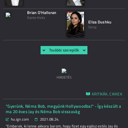
Brian O'Halloran
Dante Hicks
Eliza Dushku
Sissy
További szereplők
HIRDETÉS
KRITIKÁK, CIKKEK
"Gyerünk, Néma Bob, megyünk Hollywoodba!" - Így készült a
ma 20 éves Jay és Néma Bob visszavág
hu.ign.com
2021.08.24.
"Emberek, ki lenne akkora barom, hogy fizet egy egész estés Jay és