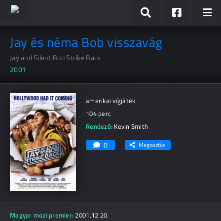
Jay és néma Bob visszavág
Jay and Silent Bob Strike Back
2001
amerikai vígjáték
104 perc
Rendező:
Kevin Smith
0
Megosztás
Magyar mozi premier:
2001.12.20.