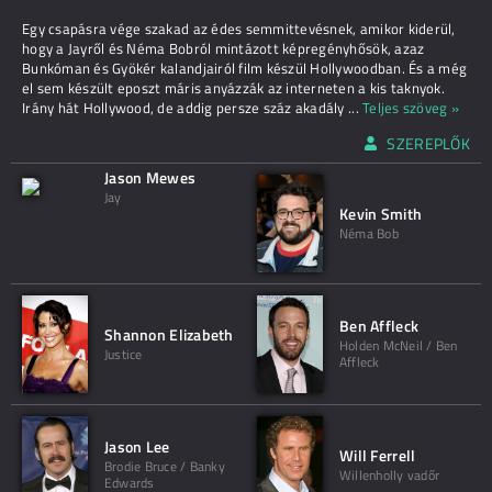
Egy csapásra vége szakad az édes semmittevésnek, amikor kiderül,
hogy a Jayről és Néma Bobról mintázott képregényhősök, azaz
Bunkóman és Gyökér kalandjairól film készül Hollywoodban. És a még
el sem készült eposzt máris anyázzák az interneten a kis taknyok.
Irány hát Hollywood, de addig persze száz akadály
...
Teljes szöveg »
SZEREPLŐK
Jason Mewes
Jay
Kevin Smith
Néma Bob
Ben Affleck
Shannon Elizabeth
Holden McNeil / Ben
Justice
Affleck
Jason Lee
Will Ferrell
Brodie Bruce / Banky
Willenholly vadőr
Edwards