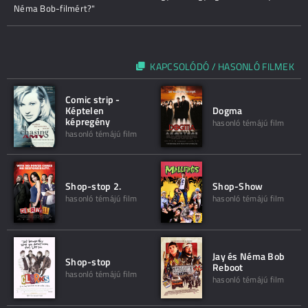
Néma Bob-filmért?"
KAPCSOLÓDÓ / HASONLÓ FILMEK
Comic strip -
Képtelen
Dogma
képregény
hasonló témájú film
hasonló témájú film
Shop-stop 2.
Shop-Show
hasonló témájú film
hasonló témájú film
Jay és Néma Bob
Shop-stop
Reboot
hasonló témájú film
hasonló témájú film