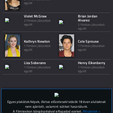
együtt
Violet McGraw
Brian Jordan
Alvarez
2 filmben játszottak
együtt
2 filmben játszottak
együtt
Kathryn Newton
Cole Sprouse
1 filmben játszottak
1 filmben játszottak
együtt
együtt
Liza Soberano
Henry Eikenberry
1 filmben játszottak
1 filmben játszottak
együtt
együtt
Hozzászólások (
0
)
Egyes plakátok/képek, illetve előzetesek/videók 18 éven aluliaknak
nem ajánlott, valamint sütiket használunk.
A Filmlexikon böngészésével elfogadod ezeket.
Részletek »