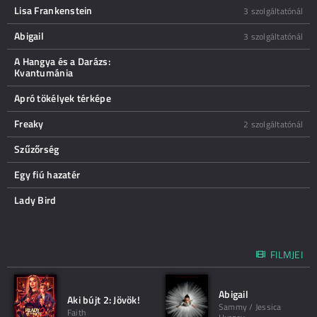
Lisa Frankenstein
3 szolgáltatónál
Abigail
3 szolgáltatónál
A Hangya és a Darázs:
Kvantumánia
Apró tökélyek térképe
Freaky
2 szolgáltatónál
Szűzőrség
Egy fiú hazatér
Lady Bird
FILMJEI
Abigail
Aki bújt 2: Jövök!
Sammy / Jessica
Faith