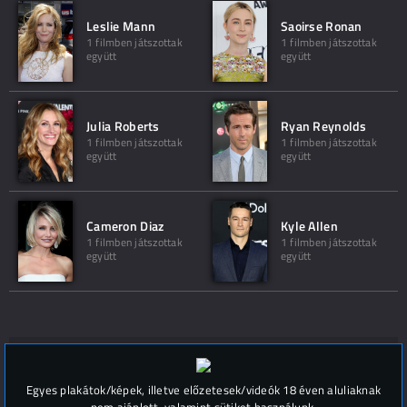
Leslie Mann
Saoirse Ronan
1 filmben játszottak
1 filmben játszottak
együtt
együtt
Julia Roberts
Ryan Reynolds
1 filmben játszottak
1 filmben játszottak
együtt
együtt
Cameron Diaz
Kyle Allen
1 filmben játszottak
1 filmben játszottak
együtt
együtt
Hozzászólások (
0
)
Egyes plakátok/képek, illetve előzetesek/videók 18 éven aluliaknak