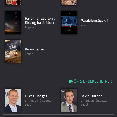
Három óriásplakát
Parajelenségek 4
Ebbing határában
Alex
Angela
Rossz tanár
Chase
ŐK IS ÉRDEKELHETNEK
Lucas Hedges
Kevin Durand
3 filmben játszottak
2 filmben játszottak
együtt
együtt