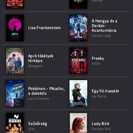
Hurney
A Hangya és a
Darázs:
Lisa Frankenstein
Kvantumánia
Cassie Lang
Apró tökélyek
Freaky
térképe
Millie
Margaret
Pokémon - Pikachu,
Egy fiú hazatér
a detektív
Ivy Burns
Lucy Stevens
Szűzőrség
Lady Bird
Julie
Darlene Bell