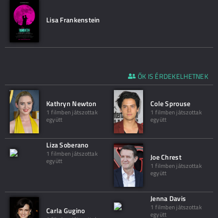
Lisa Frankenstein
ŐK IS ÉRDEKELHETNEK
Kathryn Newton
Cole Sprouse
1 filmben játszottak
1 filmben játszottak
együtt
együtt
Liza Soberano
1 filmben játszottak
Joe Chrest
együtt
1 filmben játszottak
együtt
Jenna Davis
1 filmben játszottak
Carla Gugino
együtt