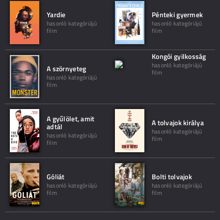
Yardie
Pénteki gyermek
hasonló kategóriájú
hasonló kategóriájú
film
film
Kongói gyilkosság
hasonló kategóriájú
A szörnyeteg
film
hasonló kategóriájú
film
A gyűlölet, amit
A tolvajok királya
adtál
hasonló kategóriájú
hasonló kategóriájú
film
film
Góliát
Bolti tolvajok
hasonló kategóriájú
hasonló kategóriájú
film
film