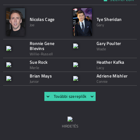
Nicolas Cage
Tye Sheridan
Joe
Gary
Ronnie Gene
Gary Poulter
Blevins
Wade
Willie-Russell
Sue Rock
Heather Kafka
Merle
Lacy
Brian Mays
Adriene Mishler
Junior
Connie
További szereplők
HIRDETÉS