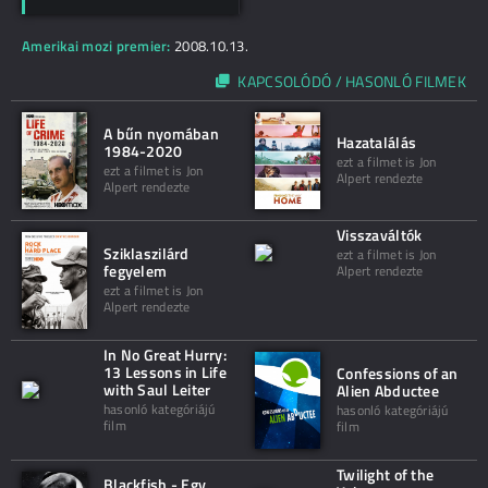
Amerikai mozi premier:
2008.10.13.
KAPCSOLÓDÓ / HASONLÓ FILMEK
A bűn nyomában
Hazatalálás
1984-2020
ezt a filmet is Jon
ezt a filmet is Jon
Alpert rendezte
Alpert rendezte
Visszaváltók
Sziklaszilárd
ezt a filmet is Jon
fegyelem
Alpert rendezte
ezt a filmet is Jon
Alpert rendezte
In No Great Hurry:
13 Lessons in Life
Confessions of an
with Saul Leiter
Alien Abductee
hasonló kategóriájú
hasonló kategóriájú
film
film
Twilight of the
Blackfish - Egy