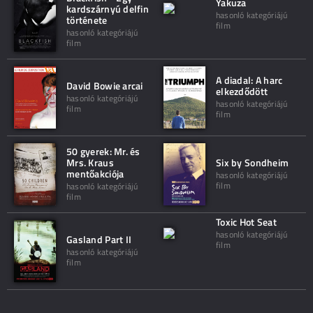
Yakuza
kardszárnyú delfin
hasonló kategóriájú
története
film
hasonló kategóriájú
film
A diadal: A harc
David Bowie arcai
elkezdődött
hasonló kategóriájú
hasonló kategóriájú
film
film
50 gyerek: Mr. és
Mrs. Kraus
Six by Sondheim
mentőakciója
hasonló kategóriájú
film
hasonló kategóriájú
film
Toxic Hot Seat
hasonló kategóriájú
Gasland Part II
film
hasonló kategóriájú
film