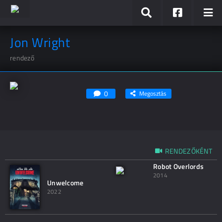
Jon Wright
rendező
0
Megosztás
RENDEZŐKÉNT
Robot Overlords
2014
Unwelcome
2022