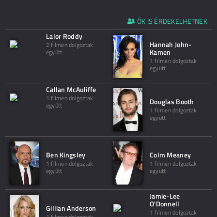
ŐK IS ÉRDEKELHETNEK
Lalor Roddy
Hannah John-
2 filmen dolgoztak
Kamen
együtt
1 filmen dolgoztak
együtt
Callan McAuliffe
1 filmen dolgoztak
Douglas Booth
együtt
1 filmen dolgoztak
együtt
Ben Kingsley
Colm Meaney
1 filmen dolgoztak
1 filmen dolgoztak
együtt
együtt
Jamie-Lee
O'Donnell
Gillian Anderson
1 filmen dolgoztak
1 filmen dolgoztak