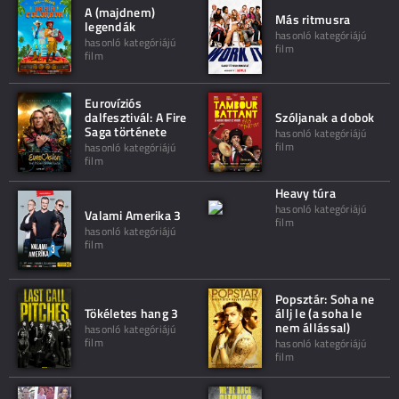
A (majdnem)
Más ritmusra
legendák
hasonló kategóriájú
hasonló kategóriájú
film
film
Eurovíziós
dalfesztivál: A Fire
Szóljanak a dobok
Saga története
hasonló kategóriájú
film
hasonló kategóriájú
film
Heavy túra
hasonló kategóriájú
Valami Amerika 3
film
hasonló kategóriájú
film
Popsztár: Soha ne
Tökéletes hang 3
állj le (a soha le
nem állással)
hasonló kategóriájú
film
hasonló kategóriájú
film