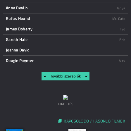
Anna Devlin
Tanya
Rufus Hound
Mr. Cato
James Doherty
Ted
Gareth Hale
Bob
Joanna David
Dougie Poynter
Alex
További szereplők
HIRDETÉS
KAPCSOLÓDÓ / HASONLÓ FILMEK