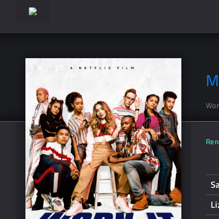
M
Work
Ren
S
L