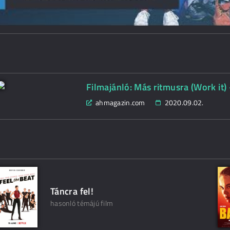
Filmajánló: Más ritmusra (Work it
ahmagazin.com
2020.09.02.
Táncra fel!
hasonló témájú film