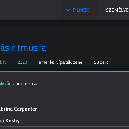
FILMEK
SZEMÉLYE
ás ritmusra
 It
2020
amerikai vígjáték, zene
93 perc
dező:
Laura Terruso
abrina Carpenter
iza Koshy