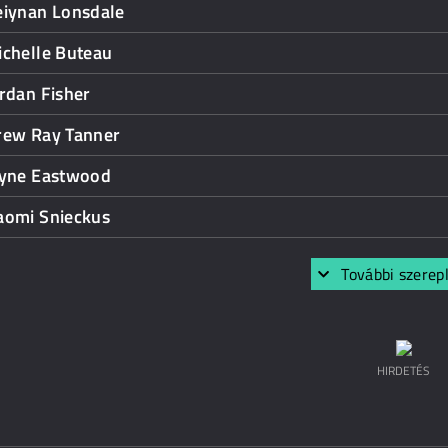
eiynan Lonsdale
ichelle Buteau
rdan Fisher
rew Ray Tanner
ayne Eastwood
aomi Snieckus
További szerep
HIRDETÉS