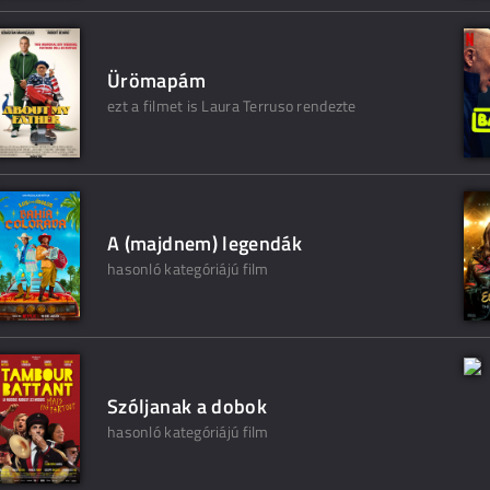
Ürömapám
ezt a filmet is Laura Terruso rendezte
A (majdnem) legendák
hasonló kategóriájú film
Szóljanak a dobok
hasonló kategóriájú film