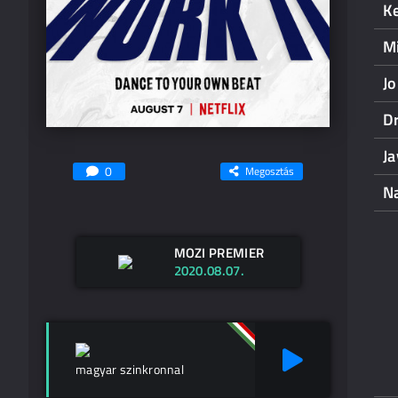
K
M
Jo
D
J
0
Megosztás
N
MOZI PREMIER
2020.08.07.
magyar szinkronnal