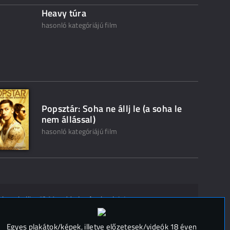
Heavy túra
hasonló kategóriájú film
Popsztár: Soha ne állj le (a soha le
nem állással)
hasonló kategóriájú film
ak ne kelljen"? Mondd el másoknak is!
 (
0
)
Egyes plakátok/képek, illetve előzetesek/videók 18 éven