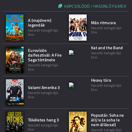
KAPCSOLÓDÓ / HASONLÓ FILMEK
A (majdnem)
Más ritmusra
legendák
hasonló kategóriájú
hasonló kategóriájú
film
film
Kat and the Band
Eurovíziós
hasonló kategóriájú
dalfesztivál: A Fire
film
Saga története
hasonló kategóriájú
film
Heavy túra
hasonló kategóriájú
Valami Amerika 3
film
hasonló kategóriájú
film
Popsztár: Soha ne
Tökéletes hang 3
állj le (a soha le
nem állással)
hasonló kategóriájú
film
hasonló kategóriájú