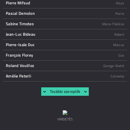
Pierre Mifsud
Aloys
Pascal Demolon
Pierre
Sabine Timoteo
Marie-Thérèse
Jean-Luc Bideau
Robert
Pierre-Isaïe Duc
Marcus
François Florey
Gus
Roland Vouilloz
George-André
Amélie Peterli
Colinette
További szereplők
HIRDETÉS