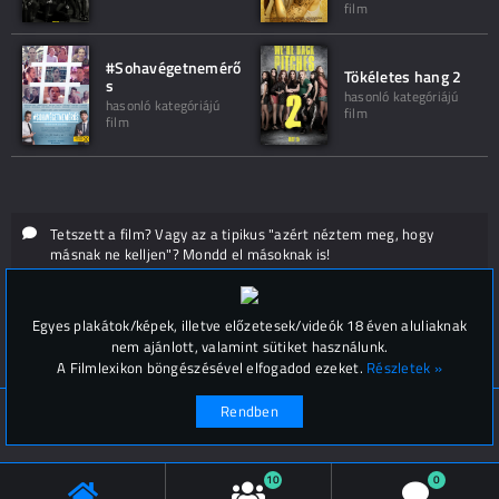
film
#Sohavégetnemérő
Tökéletes hang 2
s
hasonló kategóriájú
hasonló kategóriájú
film
film
Tetszett a film? Vagy az a tipikus "azért néztem meg, hogy
másnak ne kelljen"? Mondd el másoknak is!
Hozzászólások (
0
)
Egyes plakátok/képek, illetve előzetesek/videók 18 éven aluliaknak
nem ajánlott, valamint sütiket használunk.
A Filmlexikon böngészésével elfogadod ezeket.
Részletek »
Rendben
© Filmlexikon 2019-2026
Kapcsolat, impresszum
Értesítési beállítások
10
0