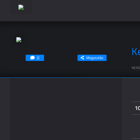
K
0
Megosztás
ren
1