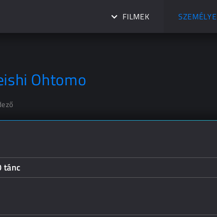
FILMEK
SZEMÉLYE
eishi Ohtomo
dező
0 tánc