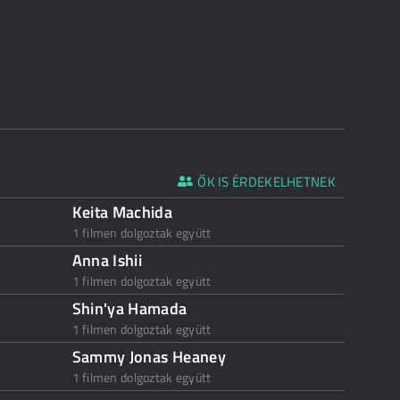
ŐK IS ÉRDEKELHETNEK
Keita Machida
1 filmen dolgoztak együtt
Anna Ishii
1 filmen dolgoztak együtt
Shin'ya Hamada
1 filmen dolgoztak együtt
Sammy Jonas Heaney
1 filmen dolgoztak együtt