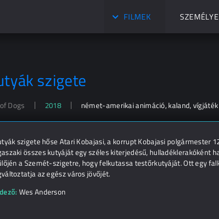
FILMEK
SZEMÉLYE
utyák szigete
 of Dogs
2018
német-amerikai animáció, kaland, vígjáték
tyák szigete hőse Atari Kobajasi, a korrupt Kobajasi polgármester 1
szaki összes kutyáját egy széles kiterjedésű, hulladéklerakóként h
lőjén a Szemét-szigetre, hogy felkutassa testőrkutyáját. Ott egy fal
áltoztatja az egész város jövőjét.
dező:
Wes Anderson