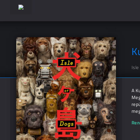
K
Isle
A Ku
Mega
repü
megv
Ren