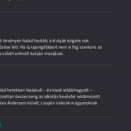
t ösvényen halad tovább, a Kutyák szigete sok
se lett. Ha új rajongótábort nem is fog szerezni, az
a szívét animált kutyás mozijával.
olsó hetekben kialakult – és kissé alábbhagyott –
rozottan összecseng az alkotás kevésbé reklámozott
e Wes Anderson művét, csupán nekünk magyaroknak
!