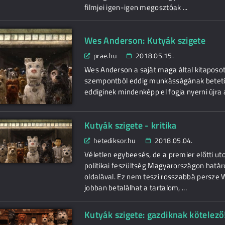
filmjei igen-igen megosztóak ...
Wes Anderson: Kutyák szigete
prae.hu
2018.05.15.
Wes Anderson a saját maga által kitaposot
szempontból eddig munkásságának betetőzé
eddiginek mindenképp el fogja nyerni újra 
Kutyák szigete - kritika
hetediksor.hu
2018.05.04.
Véletlen egybeesés, de a premier előtti ut
politikai feszültség Magyarországon hatá
oldalával. Ez nem teszi rosszabbá persz
jobban betalálhat a tartalom, ...
Kutyák szigete: gazdiknak kötelező