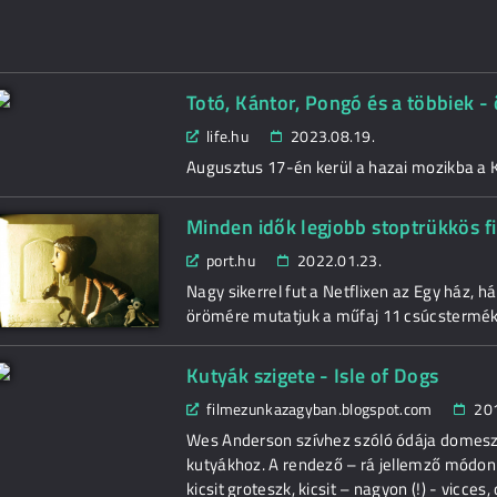
Totó, Kántor, Pongó és a többiek -
life.hu
2023.08.19.
Augusztus 17-én kerül a hazai mozikba a K
Minden idők legjobb stoptrükkös fi
port.hu
2022.01.23.
Nagy sikerrel fut a Netflixen az Egy ház,
örömére mutatjuk a műfaj 11 csúcstermék
Kutyák szigete - Isle of Dogs
filmezunkazagyban.blogspot.com
20
Wes Anderson szívhez szóló ódája domeszt
kutyákhoz. A rendező – rá jellemző módon –
kicsit groteszk, kicsit – nagyon (!) - vicce