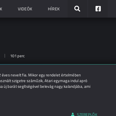
K
VIDEÓK
HÍREK
101 perc
2 éves nevelt fia. Mikor egy rendelet értelmében
asznált szigetre száműzik, Atari egymaga indul apró
ka új barát segítségével belevág nagy kalandjába, ami
SZEREPLŐK