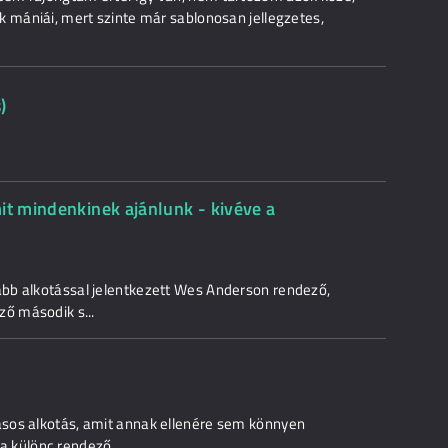
k mániái, mert szinte már sablonosan jellegzetes,
)
it mindenkinek ajánlunk - kivéve a
bb alkotással jelentkezett Wes Anderson rendező,
ző második s...
sos alkotás, amit annak ellenére sem könnyen
 a különc rendező..