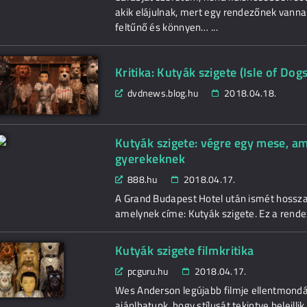
akik elájulnak, mert egy rendezőnek vanna
feltűnő és könnyen… ...
Kritika: Kutyák szigete (Isle of Dogs
dvdnews.blog.hu
2018.04.18.
Kutyák szigete: végre egy mese, am
gyerekeknek
888.hu
2018.04.17.
A Grand Budapest Hotel után ismét hossza
amelynek címe: Kutyák szigete. Ez a rende
Kutyák szigete filmkritika
pcguru.hu
2018.04.17.
Wes Anderson legújabb filmje ellentmondá
ajánlhatunk, hogy stílusát tekintve beleillik