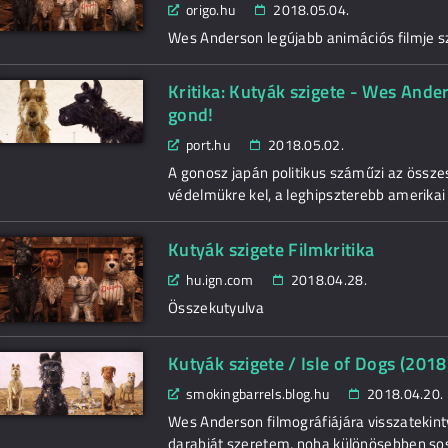
origo.hu
2018.05.04.
Wes Anderson legújabb animációs filmje s
Kritika: Kutyák szigete - Wes Ande
gond!
port.hu
2018.05.02.
A gonosz japán politikus száműzi az összes
védelmükre kel, a leghipszterebb amerika
Kutyák szigete Filmkritika
hu.ign.com
2018.04.28.
Összekutyulva
Kutyák szigete / Isle of Dogs (2018
smokingbarrels.blog.hu
2018.04.20.
Wes Anderson filmográfiájára visszatekintv
darabját szeretem, noha különösebben sos