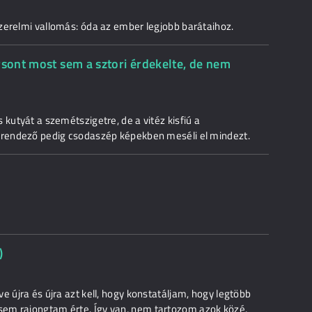
zerelmi vallomás: óda az ember legjobb barátaihoz.
rsont most sem a sztori érdekelte, de nem
 kutyát a szemétszigetre, de a vitéz kisfiú a
i rendező pedig csodaszép képekben meséli el mindezt.
)
e újra és újra azt kell, hogy konstatáljam, hogy legtöbb
em rajongtam érte. Így van, nem tartozom azok közé,