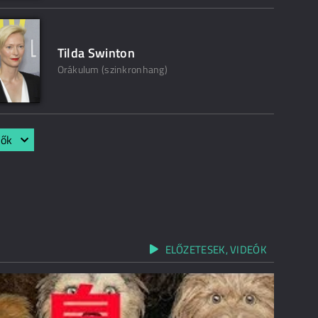
Tilda Swinton
Orákulum (szinkronhang)
lők
ELŐZETESEK, VIDEÓK