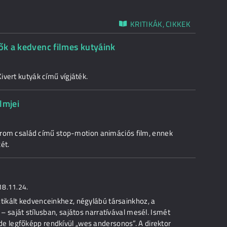
KRITIKÁK, CIKKEK
 ők a kedvenc filmes kutyáink
ivert kutyák című vígjáték.
lmjei
 három család című stop-motion animációs film, ennek
ét.
18.11.24.
ikált kedvenceinkhez, négylábú társainkhoz, a
 saját stílusban, sajátos narratívával mesél. Ismét
s, de legfőképp rendkívül „wes andersonos”. A direktor