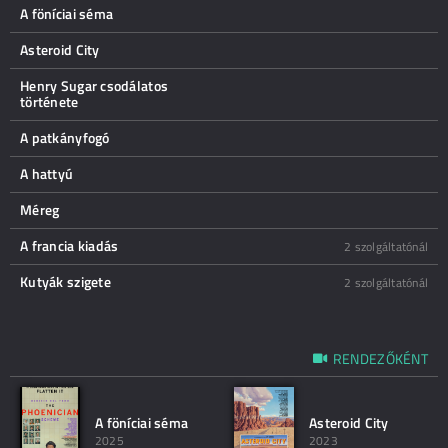
A föníciai séma
Asteroid City
Henry Sugar csodálatos
története
A patkányfogó
A hattyú
Méreg
A francia kiadás
2 szolgáltatónál
Kutyák szigete
2 szolgáltatónál
RENDEZŐKÉNT
A föníciai séma
Asteroid City
2025
2023