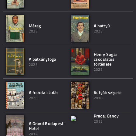
Méreg
A hattyú
2023
2023
Henry Sugar
A patkányfogó
csodálatos
története
2023
2023
A francia kiadás
Kutyák szigete
2020
2018
Prada: Candy
2013
A Grand Budapest
Hotel
2014