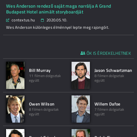
Wes Anderson rendező saját maga narrálja A Grand
Budapest Hotel animált storyboardját
contextus.hu
2020.05.10.
Wes Anderson különleges élménnyel lepte meg rajongóit.
ŐK IS ÉRDEKELHETNEK
Bill Murray
Jason Schwartzman
11 filmen dolgoztak
8 filmen dolgoztak
együtt
együtt
Owen Wilson
Willem Dafoe
8 filmen dolgoztak
7 filmen dolgoztak
együtt
együtt