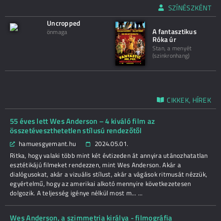
SZÍNÉSZKÉNT
Uncropped
A fantasztikus
önmaga
Róka úr
Stan, a menyét
(szinkronhang)
CIKKEK, HÍREK
55 éves lett Wes Anderson – 4 kiváló film az
összetéveszthetetlen stílusú rendezőtől
hamuesgyemant.hu
2024.05.01.
Ritka, hogy valaki több mint két évtizeden át annyira utánozhatatlan
esztétikájú filmeket rendezzen, mint Wes Anderson. Akár a
dialógusokat, akár a vizuális stílust, akár a vágások ritmusát nézzük,
egyértelmű, hogy az amerikai alkotó mennyire következetesen
dolgozik. A teljesség igénye nélkül most m... ...
Wes Anderson, a szimmetria királya - filmográfia