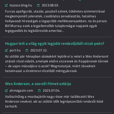
tejossz.blog.hu
2023.08.03.
Furcsa apafigurák, utazás, pasztell színek, tökéletes szimmetriával
megkomponált jelenetek, csodálatos zenválasztás, hatalmas
hollywoodi hírességek a legapróbb mellékszerepekben, na és persze
Bill Murray: ezek a legjellemzőbb tulajdonságai napjaink egyik
legegyedibb és legkülöncebb amerikai…
Hogyan lett a világ egyik legjobb rendezőjéből olcsó poén?
port.hu
2023.07.22.
Az utóbbi pár hónapban sáskaként lepték el a netet a Wes Andersont
utánzó rövid videók, amelyek elsőre viccesnek és frappánsnak tűnnek
– de vajon másodjára is azok? Megmutatjuk, miért tévednek
hatalmasat a direktoron élcelődő mémgyárosok.
Wes Anderson, a szerzői filmek sztárja
ahmagazin.com
2023.07.04.
Valószínűleg a mozibajárók nagy része már találkozott Wes
Anderson nevével, aki az utóbbi idők legnépszerűbb rendezői közé
tartozik.