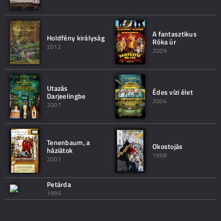
A fantasztikus
Holdfény királyság
Róka úr
2012
2009
Utazás
Édes vízi élet
Darjeelingbe
2004
2007
Tenenbaum, a
Okostojás
háziátok
1998
2001
Petárda
1996