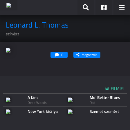
Leonard L. Thomas
színész
0
Megosztás
FILMJEI
A lánc
Mo' Better Blues
Deke Woods
Rod
New York királya
Szemet szemért