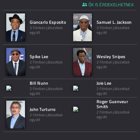
ŐK IS ÉRDEKELHETNEK
Giancarlo Esposito
Samuel L. Jackson
3 filmben játszottak
3 filmben játszottak
együtt
együtt
Spike Lee
Wesley Snipes
2 filmben játszottak
2 filmben játszottak
együtt
együtt
Bill Nunn
Joie Lee
2 filmben játszottak
2 filmben játszottak
együtt
együtt
Roger Guenveur
Smith
John Turturro
2 filmben játszottak
2 filmben játszottak
együtt
együtt