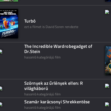
Turbó
ezt a filmet is David Soren rendezte
The Incredible Wardrobegadget of
Dr.Stein
hasonló kategóriájú film
Szörnyek az űrlények ellen: R
világháború
hasonló kategóriájú film
Szamár karácsonyi Shrekkentése
hasonló kategóriájú film