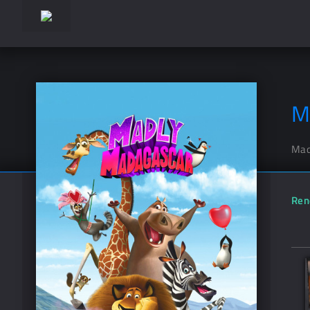
M
Mad
Ren