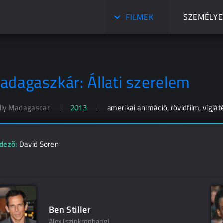
FILMEK
SZEMÉLYE
adagaszkár: Állati szerelem
ly Madagascar
2013
amerikai animáció, rövidfilm, vígját
dező:
David Soren
Ben Stiller
Alex (szinkronhang)