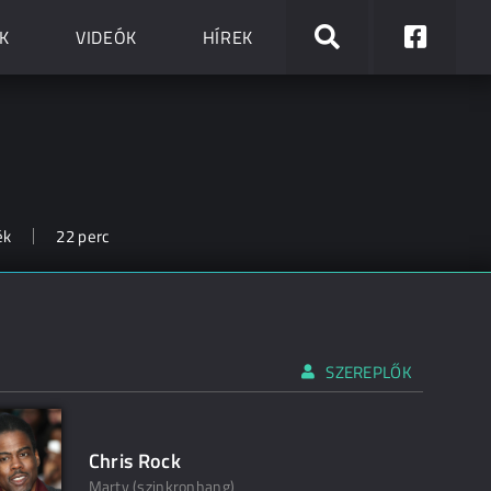
K
VIDEÓK
HÍREK
ék
22 perc
SZEREPLŐK
Chris Rock
Marty (szinkronhang)