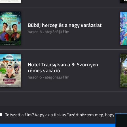
Bűbáj herceg és a nagy varázslat
hasonló kategóriájú film
Hotel Transylvania 3: Szörnyen
rémes vakáció
hasonló kategóriájú film
Tetszett a film? Vagy az a tipikus "azért néztem meg, hogy másn