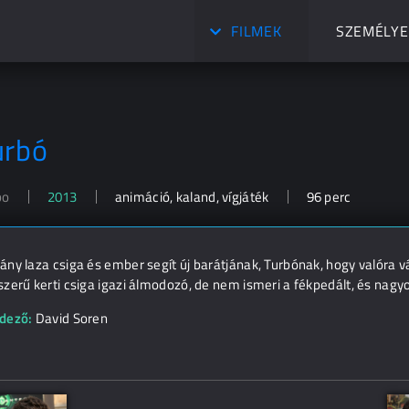
FILMEK
SZEMÉLYE
urbó
bo
2013
animáció, kaland, vígjáték
96 perc
ny laza csiga és ember segít új barátjának, Turbónak, hogy valóra vá
zerű kerti csiga igazi álmodozó, de nem ismeri a fékpedált, és nagy
dező:
David Soren