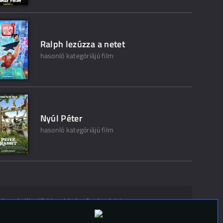
Ralph lezúzza a netet
hasonló kategóriájú film
Nyúl Péter
hasonló kategóriájú film
ak ne kelljen"? Mondd el másoknak is!