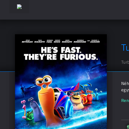
T
Tur
Néhá
egys
Ren