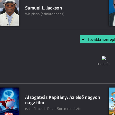
Samuel L. Jackson
Whiplash (szinkronhang)
További szerep
HIRDETÉS
Alsógatyás Kapitány: Az első nagyon
nagy film
ezt a filmet is David Soren rendezte