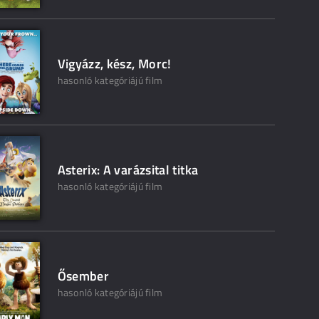
Vigyázz, kész, Morc!
hasonló kategóriájú film
Asterix: A varázsital titka
hasonló kategóriájú film
Ősember
hasonló kategóriájú film