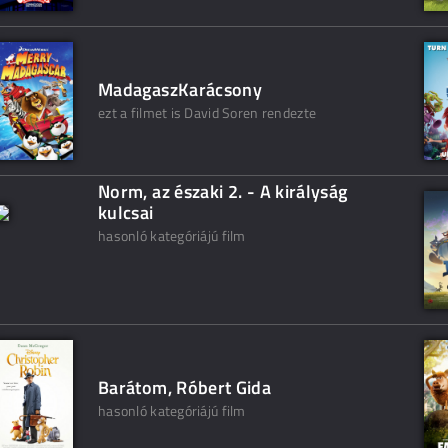
MadagaszKarácsony
ezt a filmet is David Soren rendezte
Norm, az északi 2. - A királyság
kulcsai
hasonló kategóriájú film
Barátom, Róbert Gida
hasonló kategóriájú film