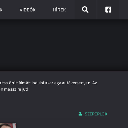
K
VIDEÓK
HÍREK
ltsa őrült álmát: indulni akar egy autóversenyen. Az
on messzire jut!
SZEREPLŐK