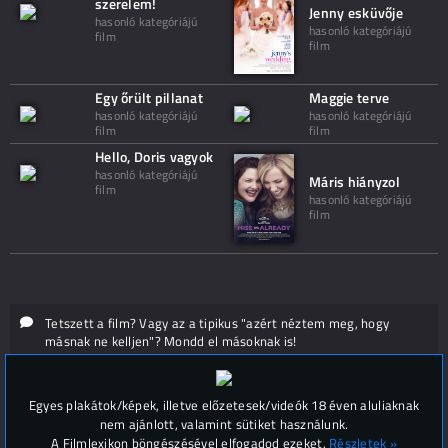
szerelem!
Jenny esküvője
hasonló kategóriájú
hasonló kategóriájú
film
film
Egy őrült pillanat
Maggie terve
hasonló kategóriájú
hasonló kategóriájú
film
film
Hello, Doris vagyok
hasonló kategóriájú
Máris hiányzol
film
hasonló kategóriájú
film
Tetszett a film? Vagy az a tipikus "azért néztem meg, hogy
másnak ne kelljen"? Mondd el másoknak is!
Hozzászólások (
0
)
Egyes plakátok/képek, illetve előzetesek/videók 18 éven aluliaknak
nem ajánlott, valamint sütiket használunk.
A Filmlexikon böngészésével elfogadod ezeket.
Részletek »