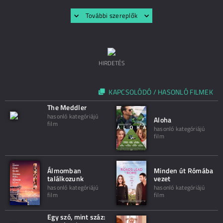
További szereplők
HIRDETÉS
KAPCSOLÓDÓ / HASONLÓ FILMEK
The Meddler
hasonló kategóriájú
Aloha
film
hasonló kategóriájú
film
Álmomban
Minden út Rómába
találkozunk
vezet
hasonló kategóriájú
hasonló kategóriájú
film
film
Egy szó, mint száz: