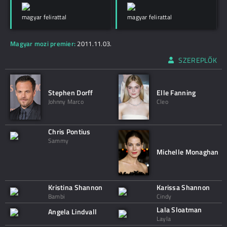
magyar felirattal
magyar felirattal
Magyar mozi premier:
2011.11.03.
SZEREPLŐK
Stephen Dorff
Elle Fanning
Johnny Marco
Cleo
Chris Pontius
Sammy
Michelle Monaghan
Kristina Shannon
Karissa Shannon
Bambi
Cindy
Lala Sloatman
Angela Lindvall
Layla