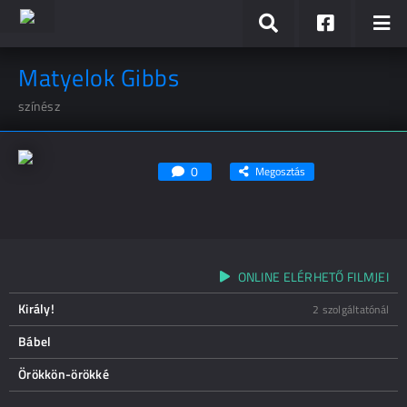
Matyelok Gibbs
színész
0
Megosztás
ONLINE ELÉRHETŐ FILMJEI
Király!
2 szolgáltatónál
Bábel
Örökkön-örökké