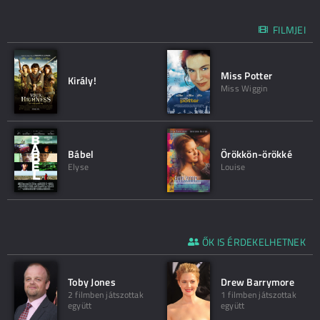
FILMJEI
Miss Potter
Király!
Miss Wiggin
Bábel
Örökkön-örökké
Elyse
Louise
ŐK IS ÉRDEKELHETNEK
Toby Jones
Drew Barrymore
2 filmben játszottak
1 filmben játszottak
együtt
együtt