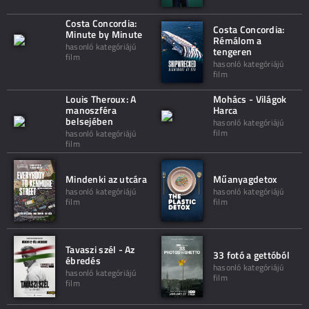
Costa Concordia:
Costa Concordia:
Minute by Minute
Rémálom a
hasonló kategóriájú
tengeren
film
hasonló kategóriájú
film
Louis Theroux: A
Mohács - Világok
manoszféra
Harca
belsejében
hasonló kategóriájú
film
hasonló kategóriájú
film
Mindenki az utcára
Műanyagdetox
hasonló kategóriájú
hasonló kategóriájú
film
film
Tavaszi szél - Az
33 fotó a gettóból
ébredés
hasonló kategóriájú
hasonló kategóriájú
film
film