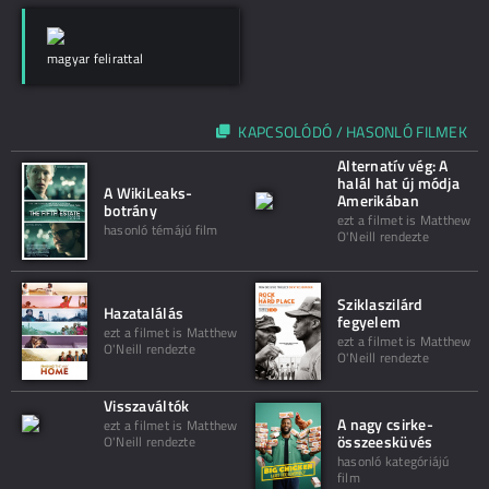
magyar felirattal
KAPCSOLÓDÓ / HASONLÓ FILMEK
Alternatív vég: A
halál hat új módja
A WikiLeaks-
Amerikában
botrány
ezt a filmet is Matthew
hasonló témájú film
O'Neill rendezte
Sziklaszilárd
Hazatalálás
fegyelem
ezt a filmet is Matthew
ezt a filmet is Matthew
O'Neill rendezte
O'Neill rendezte
Visszaváltók
A nagy csirke-
ezt a filmet is Matthew
összeesküvés
O'Neill rendezte
hasonló kategóriájú
film