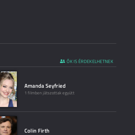
ŐK IS ÉRDEKELHETNEK
Amanda Seyfried
1 filmben játszottak együtt
Colin Firth