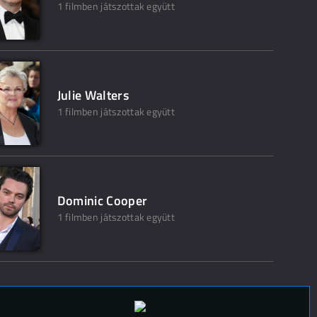
1 filmben játszottak együtt
Julie Walters
1 filmben játszottak együtt
Dominic Cooper
1 filmben játszottak együtt