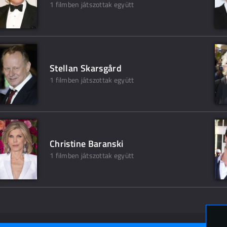
1 filmben játszottak együtt
Stellan Skarsgård
1 filmben játszottak együtt
Christine Baranski
1 filmben játszottak együtt