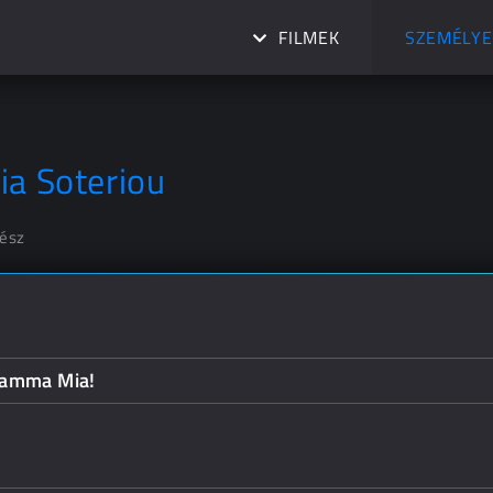
FILMEK
SZEMÉLYE
ia Soteriou
nész
amma Mia!