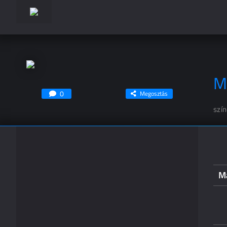
M
0
Megosztás
szí
M