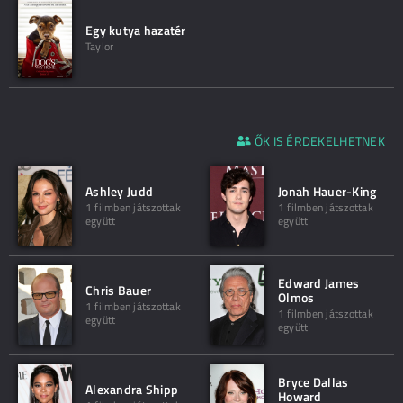
Egy kutya hazatér
Taylor
ŐK IS ÉRDEKELHETNEK
Ashley Judd
Jonah Hauer-King
1 filmben játszottak
1 filmben játszottak
együtt
együtt
Edward James
Chris Bauer
Olmos
1 filmben játszottak
1 filmben játszottak
együtt
együtt
Bryce Dallas
Alexandra Shipp
Howard