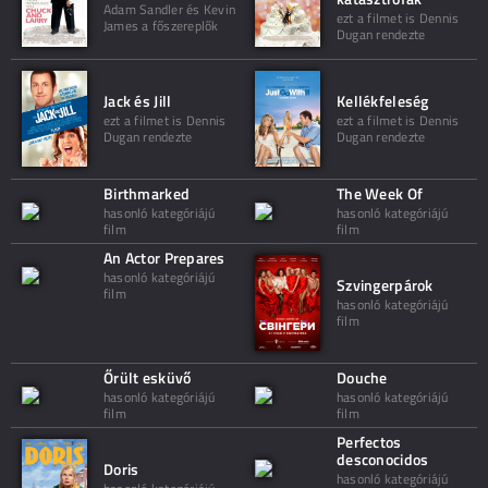
Adam Sandler és Kevin
ezt a filmet is Dennis
James a főszereplők
Dugan rendezte
Jack és Jill
Kellékfeleség
ezt a filmet is Dennis
ezt a filmet is Dennis
Dugan rendezte
Dugan rendezte
Birthmarked
The Week Of
hasonló kategóriájú
hasonló kategóriájú
film
film
An Actor Prepares
hasonló kategóriájú
Szvingerpárok
film
hasonló kategóriájú
film
Őrült esküvő
Douche
hasonló kategóriájú
hasonló kategóriájú
film
film
Perfectos
desconocidos
Doris
hasonló kategóriájú