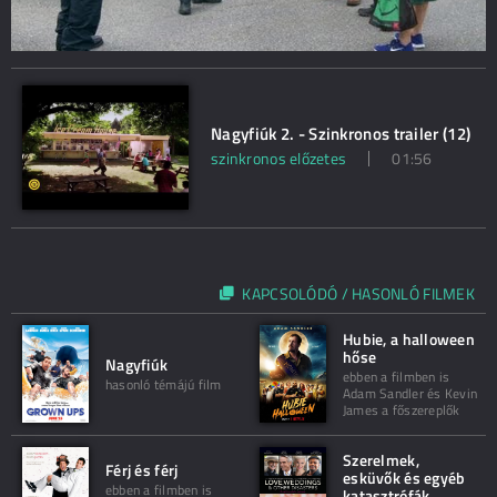
Nagyfiúk 2. - Szinkronos trailer (12)
szinkronos előzetes
01:56
KAPCSOLÓDÓ / HASONLÓ FILMEK
Hubie, a halloween
hőse
Nagyfiúk
ebben a filmben is
hasonló témájú film
Adam Sandler és Kevin
James a főszereplők
Szerelmek,
Férj és férj
esküvők és egyéb
ebben a filmben is
katasztrófák