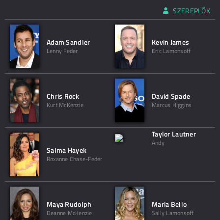
SZEREPLŐK
Adam Sandler
Kevin James
Lenny Feder
Eric Lamonsoff
Chris Rock
David Spade
Kurt McKenzie
Marcus Higgins
Taylor Lautner
Andy
Salma Hayek
Roxanne Chase-Feder
Maya Rudolph
Maria Bello
Deanne McKenzie
Sally Lamonsoff