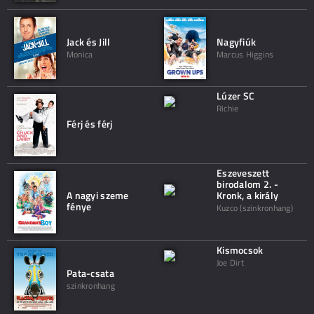
Jack és Jill
Nagyfiúk
Monica
Marcus Higgins
Lúzer SC
Richie
Férj és férj
Eszeveszett
birodalom 2. -
A nagyi szeme
Kronk, a király
fénye
Kuzco (szinkronhang)
Kismocsok
Joe Dirt
Pata-csata
szinkronhang