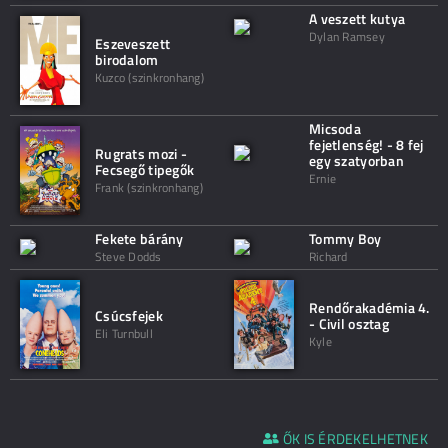
A veszett kutya
Dylan Ramsey
Eszeveszett
birodalom
Kuzco (szinkronhang)
Micsoda
fejetlenség! - 8 fej
Rugrats mozi -
egy szatyorban
Fecsegő tipegők
Ernie
Frank (szinkronhang)
Fekete bárány
Tommy Boy
Steve Dodds
Richard
Rendőrakadémia 4.
Csúcsfejek
- Civil osztag
Eli Turnbull
Kyle
ŐK IS ÉRDEKELHETNEK