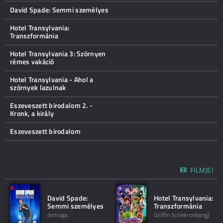
David Spade: Semmi személyes
Hotel Transylvania:
Transzformánia
Hotel Transylvania 3: Szörnyen
rémes vakáció
Hotel Transylvania - Ahol a
szörnyek lazulnak
Eszeveszett birodalom 2. -
Kronk, a király
Eszeveszett birodalom
FILMJEI
David Spade:
Hotel Transylvania:
Semmi személyes
Transzformánia
önmaga
Griffin (szinkronhang)