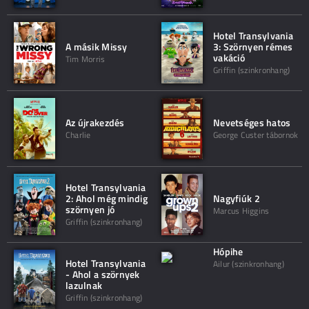
Hotel Transylvania
A másik Missy
3: Szörnyen rémes
vakáció
Tim Morris
Griffin (szinkronhang)
Az újrakezdés
Nevetséges hatos
Charlie
George Custer tábornok
Hotel Transylvania
2: Ahol még mindig
Nagyfiúk 2
szörnyen jó
Marcus Higgins
Griffin (szinkronhang)
Hópihe
Hotel Transylvania
Ailur (szinkronhang)
- Ahol a szörnyek
lazulnak
Griffin (szinkronhang)