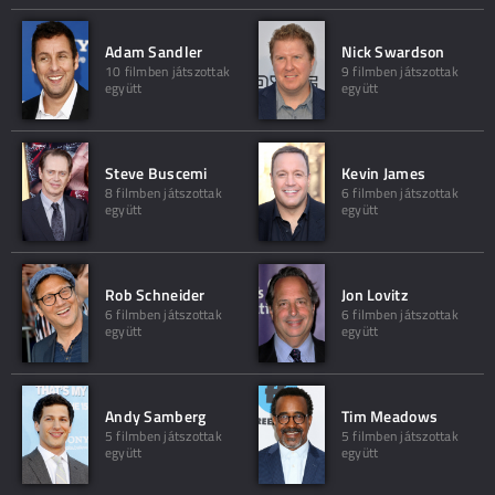
Adam Sandler
Nick Swardson
10 filmben játszottak
9 filmben játszottak
együtt
együtt
Steve Buscemi
Kevin James
8 filmben játszottak
6 filmben játszottak
együtt
együtt
Rob Schneider
Jon Lovitz
6 filmben játszottak
6 filmben játszottak
együtt
együtt
Andy Samberg
Tim Meadows
5 filmben játszottak
5 filmben játszottak
együtt
együtt