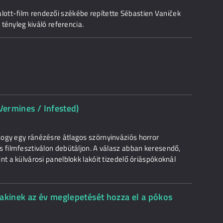
ott-film rendezői székébe repítette Sébastien Vaniček
 tényleg kiváló referencia.
 Vermines / Infested)
ogy egy ránézésre átlagos szörnyinváziós horror
s filmfesztiválon debütáljon. A válasz abban keresendő,
nt a külvárosi panelblokk lakóit tizedelő óriáspókoknál
lakinek az év meglepetését hozza el a pókos