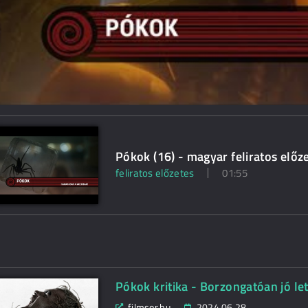
Pókok (16) - magyar feliratos előz
feliratos előzetes
01:55
Pókok kritika - Borzongatóan jó let
filmsor.hu
2024.06.28.