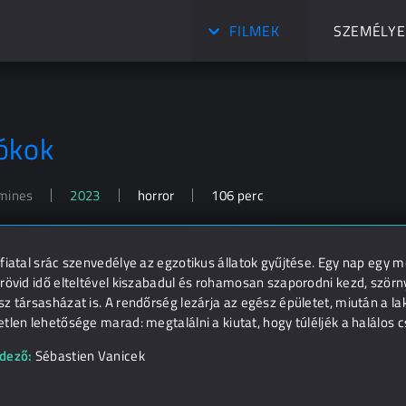
FILMEK
SZEMÉLYE
ókok
mines
2023
horror
106 perc
fiatal srác szenvedélye az egzotikus állatok gyűjtése. Egy nap egy m
rövid idő elteltével kiszabadul és rohamosan szaporodni kezd, ször
z társasházat is. A rendőrség lezárja az egész épületet, miután a l
tlen lehetősége marad: megtalálni a kiutat, hogy túléljék a halálos 
dező:
Sébastien Vanicek