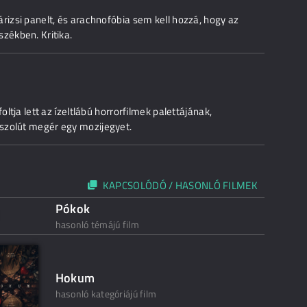
rizsi panelt, és arachnofóbia sem kell hozzá, hogy az
zékben. Kritika.
oltja lett az ízeltlábú horrorfilmek palettájának,
szolút megér egy mozijegyet.
KAPCSOLÓDÓ / HASONLÓ FILMEK
Pókok
hasonló témájú film
Hokum
hasonló kategóriájú film