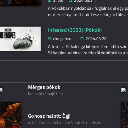
24.hu
2024.03.31.
A Pókokban nyolclábúak foglalnak el egy pá
ember kényelmetlenül fészkelődjön tőle a s
Infested (2023) (Pókok)
cinegore.net
2024.03.28.
A francia Pókok egy kifejezetten üdítő színf
Sébastien Vanicek rendezői debütálása ab
Mérges pókok
hasonló témájú film
Gonosz halott: Égj!
ezt a filmet is Sébastien Vanicek rendezte