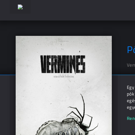
P
Ver
Egy 
pók 
egés
egye
Ren