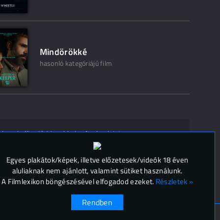
Mindörökké
hasonló kategóriájú film
ak ne kelljen"? Mondd el másoknak is!
 (
0
)
Egyes plakátok/képek, illetve előzetesek/videók 18 éven
aluliaknak nem ajánlott, valamint sütiket használunk.
A Filmlexikon böngészésével elfogadod ezeket.
Részletek »
Rendben
ok