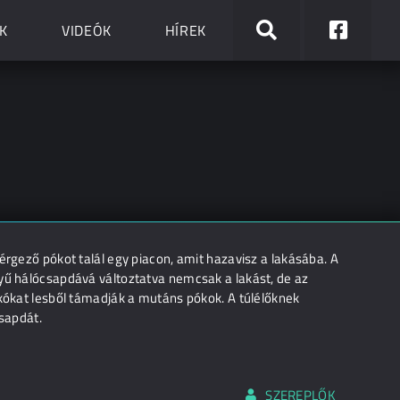
K
VIDEÓK
HÍREK
érgező pókot talál egy piacon, amit hazavisz a lakásába. A
nyű hálócsapdává változtatva nemcsak a lakást, de az
akókat lesből támadják a mutáns pókok. A túlélőknek
csapdát.
SZEREPLŐK