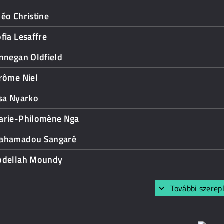
éo Christine
fia Lesaffre
nnegan Oldfield
rôme Niel
isa Nyarko
arie-Philomène Nga
ahamadou Sangaré
bdellah Moundy
További szerep