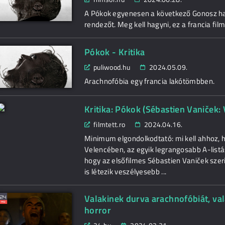
A Pókok egyenesen a következő Gonosz hal
rendezőt. Meg kell hagyni, ez a francia film
Pókok - Kritika
puliwood.hu
2024.05.09.
Arachnofóbia egy francia lakótömbben.
Kritika: Pókok (Sébastien Vaniček:
filmtett.ro
2024.04.16.
Minimum elgondolkodtató: mi kell ahhoz, h
Velencében, az egyik legrangosabb A-listá
hogy az elsőfilmes Sébastien Vaniček szeri
is létezik veszélyesebb ...
Valakinek durva arachnofóbiát, va
horror