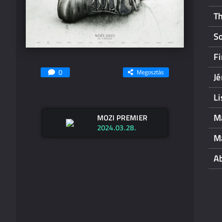
Th
So
Fi
0
Megosztás
Jé
L
M
MOZI PREMIER
2024.03.28.
M
A