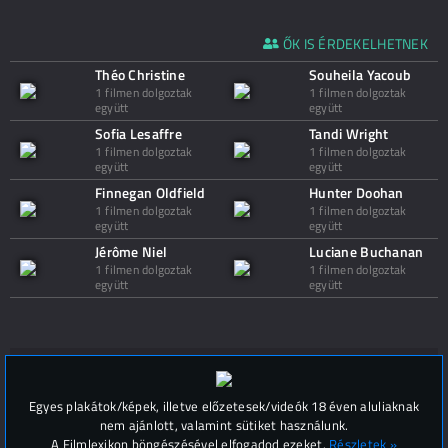
ŐK IS ÉRDEKELHETNEK
Théo Christine
Souheila Yacoub
1 filmen dolgoztak
1 filmen dolgoztak
együtt
együtt
Sofia Lesaffre
Tandi Wright
1 filmen dolgoztak
1 filmen dolgoztak
együtt
együtt
Finnegan Oldfield
Hunter Doohan
1 filmen dolgoztak
1 filmen dolgoztak
együtt
együtt
Jérôme Niel
Luciane Buchanan
1 filmen dolgoztak
1 filmen dolgoztak
együtt
együtt
Hozzászólások (
0
)
Egyes plakátok/képek, illetve előzetesek/videók 18 éven aluliaknak
nem ajánlott, valamint sütiket használunk.
A Filmlexikon böngészésével elfogadod ezeket.
Részletek »