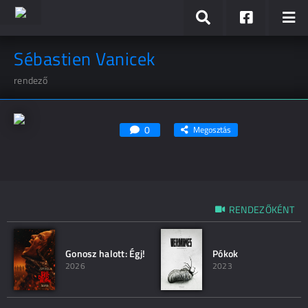
Sébastien Vanicek
rendező
0
Megosztás
RENDEZŐKÉNT
Gonosz halott: Égj!
Pókok
2026
2023