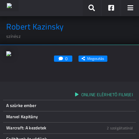
Robert Kazinsky
színész
0
Megosztás
ONLINE ELÉRHETŐ FILMJEI
A szürke ember
Marvel Kapitány
Warcraft: A kezdetek
2 szolgáltatónál
Csábítunk és védünk