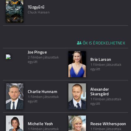
Tűzgyűrű
Chuck Hansen
ŐK IS ÉRDEKELHETNEK
Joe Pingue
2 filmben játszottak
Brie Larson
együtt
1 filmben játszottak
együtt
Alexander
Charlie Hunnam
Skarsgård
1 filmben játszottak
1 filmben játszottak
együtt
együtt
Michelle Yeoh
Reese Witherspoon
1 filmben játszottak
1 filmben játszottak