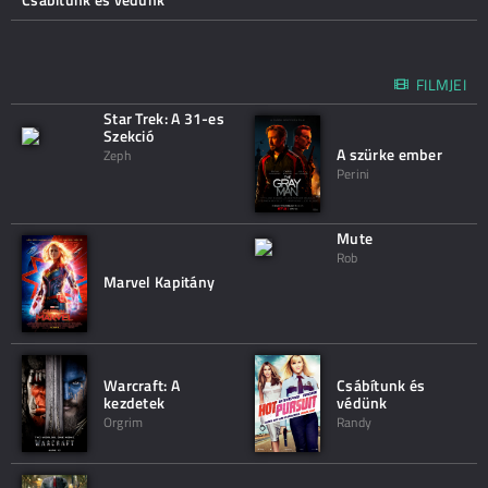
FILMJEI
Star Trek: A 31-es
Szekció
A szürke ember
Zeph
Perini
Mute
Rob
Marvel Kapitány
Warcraft: A
Csábítunk és
kezdetek
védünk
Orgrim
Randy