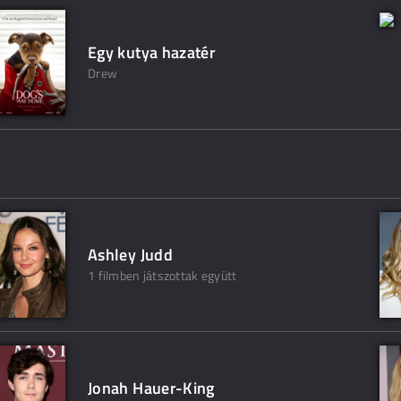
Egy kutya hazatér
Drew
Ashley Judd
1 filmben játszottak együtt
Jonah Hauer-King