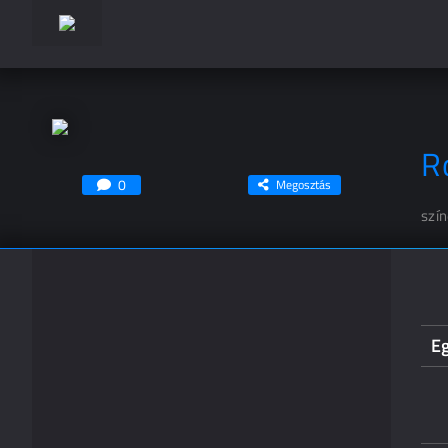
R
0
Megosztás
szí
Eg