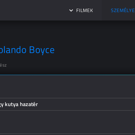
FILMEK
SZEMÉLYE
olando Boyce
nész
y kutya hazatér