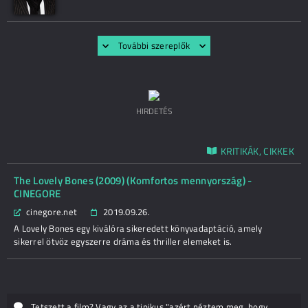
További szereplők
HIRDETÉS
KRITIKÁK, CIKKEK
The Lovely Bones (2009) (Komfortos mennyország) -
CINEGORE
cinegore.net
2019.09.26.
A Lovely Bones egy kiválóra sikeredett könyvadaptáció, amely
sikerrel ötvöz egyszerre dráma és thriller elemeket is.
Tetszett a film? Vagy az a tipikus "azért néztem meg, hogy