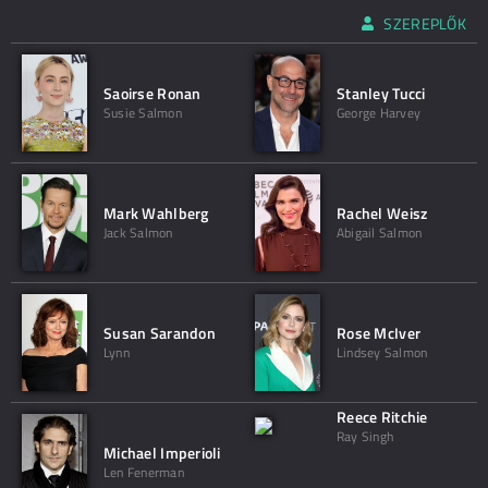
SZEREPLŐK
Saoirse Ronan
Stanley Tucci
Susie Salmon
George Harvey
Mark Wahlberg
Rachel Weisz
Jack Salmon
Abigail Salmon
Susan Sarandon
Rose McIver
Lynn
Lindsey Salmon
Reece Ritchie
Ray Singh
Michael Imperioli
Len Fenerman