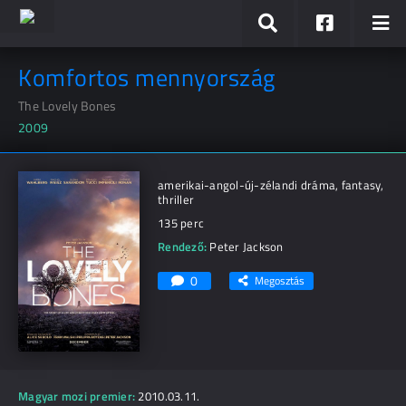
Komfortos mennyország
The Lovely Bones
2009
amerikai-angol-új-zélandi dráma, fantasy,
thriller
135 perc
Rendező:
Peter Jackson
0
Megosztás
Magyar mozi premier:
2010.03.11.