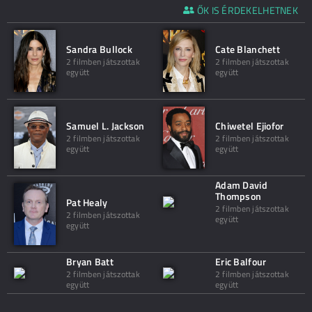
ŐK IS ÉRDEKELHETNEK
Sandra Bullock
Cate Blanchett
2 filmben játszottak
2 filmben játszottak
együtt
együtt
Samuel L. Jackson
Chiwetel Ejiofor
2 filmben játszottak
2 filmben játszottak
együtt
együtt
Adam David
Thompson
Pat Healy
2 filmben játszottak
2 filmben játszottak
együtt
együtt
Bryan Batt
Eric Balfour
2 filmben játszottak
2 filmben játszottak
együtt
együtt