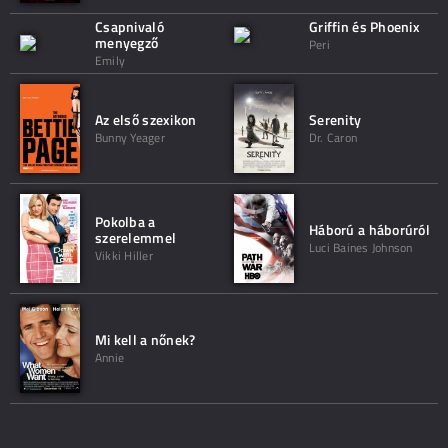
Csapnivaló
Griffin és Phoenix
menyegző
Peri
Emily
Az első szexikon
Serenity
Bunny Yeager
Dr. Caron
Pokolba a
Háború a háborúról
szerelemmel
Luci Baines Johnson
Vikki Hiller
Mi kell a nőnek?
Annie