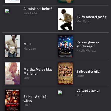
A louisianai befutó
Kate Haber
12 év rabszolgaság
Mrs. Epps
Versenyben az
Mud
elnökségért
Mary Lee
Nicolle Wallace
Martha Marcy May
Szilveszter éjjel
Marlene
Grace
Lucy
Változó vizeken
Julie
Spirit - A sikító
város
Ellen