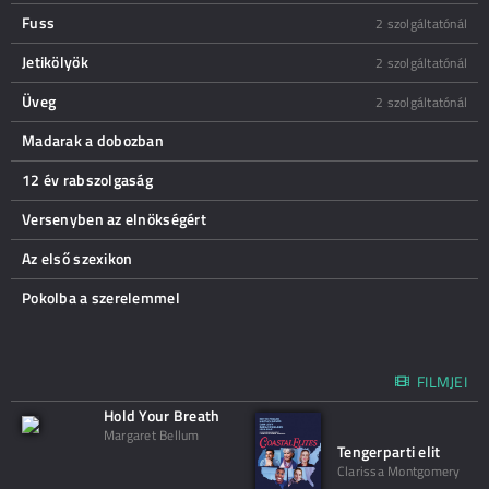
Fuss
2 szolgáltatónál
Jetikölyök
2 szolgáltatónál
Üveg
2 szolgáltatónál
Madarak a dobozban
12 év rabszolgaság
Versenyben az elnökségért
Az első szexikon
Pokolba a szerelemmel
FILMJEI
Hold Your Breath
Margaret Bellum
Tengerparti elit
Clarissa Montgomery