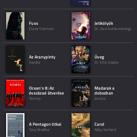
Fuss
Jetikölyök
Diane Sherman
Dr. Zara (szinkronhang)
Az Aranypinty
Üveg
Xandra
Dr. Ellie Staple
Ocean's 8: Az
Madarak a
évszázad átverése
dobozban
Tammy
Jessica
A Pentagon titkai
Carol
Tony Bradlee
Abby Gerhard