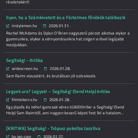
részletekért!
Ilyen, ha a Számkivetett és a Förtelmes főnökök találkozik
instylemen.hu
2026.01.31.
Rachel McAdams és Dylan O’Brien nagyszerű párost alkotva olykor a
gyomrunkra, olykor a vérnyomásunkra hat zsigeri erővel legújabb
mozijukban.
Segítség! - Kritika
widescreen.hu
2026.01.28.
Sam Raimi visszatért, és brutálisan jól szórakozik.
Legyek ura? Legyek! – Segítség! (Send Help) kritika
filmtekercs.hu
2026.01.28.
Egy jópofa és néhol igencsak véres túlélőthriller a Segítség! (Send
Help) Sam Raimitől, ami nagyon keserű képet fest fel a hatalom...
[KRITIKA] Segítség! - Trópusi pokolba taszítva
hu.ign.com
2026.01.27.