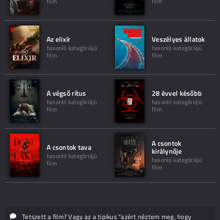
film
film
Az elixír
Veszélyes állatok
hasonló kategóriájú
hasonló kategóriájú
film
film
A végső rítus
28 évvel később
hasonló kategóriájú
hasonló kategóriájú
film
film
A csontok
A csontok tava
királynője
hasonló kategóriájú
hasonló kategóriájú
film
film
Tetszett a film? Vagy az a tipikus "azért néztem meg, hogy