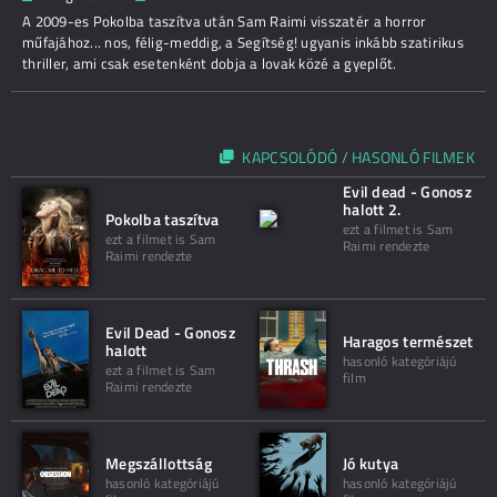
A 2009-es Pokolba taszítva után Sam Raimi visszatér a horror
műfajához... nos, félig-meddig, a Segítség! ugyanis inkább szatirikus
thriller, ami csak esetenként dobja a lovak közé a gyeplőt.
KAPCSOLÓDÓ / HASONLÓ FILMEK
Evil dead - Gonosz
halott 2.
Pokolba taszítva
ezt a filmet is Sam
ezt a filmet is Sam
Raimi rendezte
Raimi rendezte
Evil Dead - Gonosz
Haragos természet
halott
hasonló kategóriájú
ezt a filmet is Sam
film
Raimi rendezte
Megszállottság
Jó kutya
hasonló kategóriájú
hasonló kategóriájú