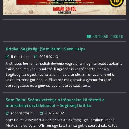
KRITIKÁK, CIKKEK
Kritika: Segítség! (Sam Raimi: Send Help)
filmtett.ro
2026.02.10.
A stílusos horrorkomédiák doyenje végre újra megmártózott abban a
műfajban, melynek rendezői kiugrását is köszönhette: noha a
Segítség! az egzotikus kalandfilm és a túlélőthriller zsánerével is
közeli rokonságot ápol, a főszerep mégiscsak a gyomorforgató
borzongatásé és a gúnyos-csúfondáros szatíráé ...
Sam Raimi Számkivetettje a trópusokra költözteti a
munkahelyi osztályharcot – Segítség! kritika
roboraptor.hu
2026.02.02.
Sam Raimi visszatért a horrorhoz a Segítség!-gel, amiben Rachel
McAdams és Dylan O'Brien egy lakatlan szigetre sodródnak. Katt a