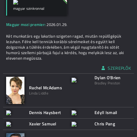
magyar szinkronnal
Magyar mozi premier:
2026.01.29.
Két munkatárs egy lakatlan szigeten ragad, miután repülőgépük
lezuhan. Félre kell tenniük korábbi sérelmeiket és együtt kell
dolgozniuk a túlélés érdekében, ám végül nyugtalanító és sötét
humorú szellemi párbajjá fajul a kérdés, hogy melyikük lesz az, aki
elevenen megússza.
SZEREPLŐK
Dylan O'Brien
Bradley Preston
Rachel McAdams
Linda Liddle
Dennis Haysbert
Edyll Ismail
Xavier Samuel
Chris Pang