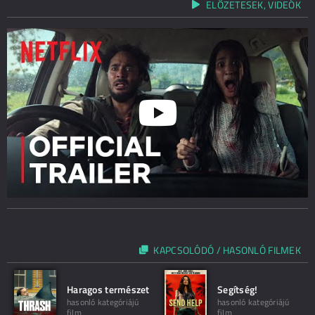
ELŐZETESEK, VIDEÓK
KAPCSOLÓDÓ / HASONLÓ FILMEK
Haragos természet
Segítség!
hasonló kategóriájú
hasonló kategóriájú
film
film