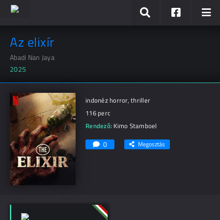
Az elixír
Abadi Nan Jaya
2025
indonéz horror, thriller
116 perc
Rendező:
Kimo Stamboel
0
Megosztás