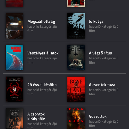
Megszállottság
Jó kutya
hasonló kategóriájú
hasonló kategóriájú
film
film
Veszélyes állatok
A végső rítus
hasonló kategóriájú
hasonló kategóriájú
film
film
28 évvel később
A csontok tava
hasonló kategóriájú
hasonló kategóriájú
film
film
A csontok
Veszettek
királynője
hasonló kategóriájú
hasonló kategóriájú
film
film