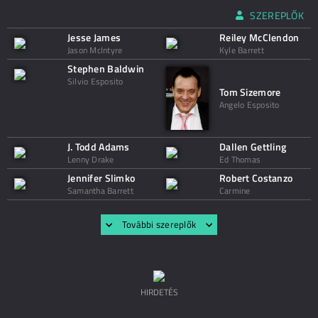
SZEREPLŐK
Jesse James
Reiley McClendon
Jason McIntyre
Kyle Barrett
Stephen Baldwin
Silvio Esposito
Tom Sizemore
Angelo Esposito
J. Todd Adams
Dallen Gettling
Lenny Drake
Ed Thomas
Jennifer Slimko
Robert Costanzo
Samantha Barrett
Carmine
További szereplők
HIRDETÉS