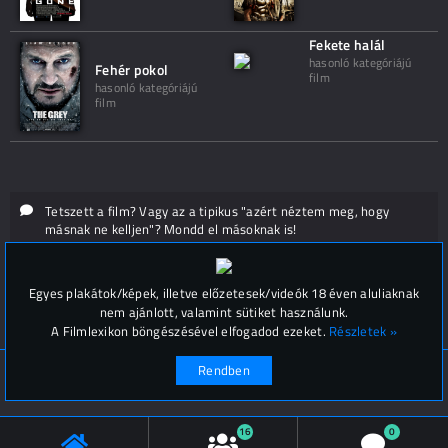
Fekete halál
hasonló kategóriájú
Fehér pokol
film
hasonló kategóriájú
film
Tetszett a film? Vagy az a tipikus "azért néztem meg, hogy
másnak ne kelljen"? Mondd el másoknak is!
Hozzászólások (
0
)
Egyes plakátok/képek, illetve előzetesek/videók 18 éven aluliaknak
nem ajánlott, valamint sütiket használunk.
A Filmlexikon böngészésével elfogadod ezeket.
Részletek »
Rendben
© Filmlexikon 2019-2026
Kapcsolat, impresszum
Értesítési beállítások
16
0