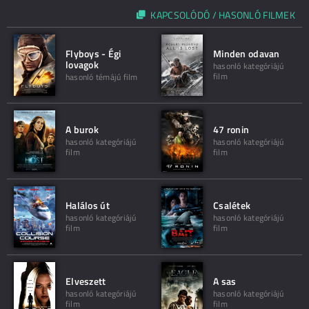
KAPCSOLÓDÓ / HASONLÓ FILMEK
Flyboys - Égi
Minden odavan
lovagok
hasonló kategóriájú
film
hasonló témájú film
A burok
47 ronin
hasonló kategóriájú
hasonló kategóriájú
film
film
Halálos út
Csalétek
hasonló kategóriájú
hasonló kategóriájú
film
film
Elveszett
A sas
hasonló kategóriájú
hasonló kategóriájú
film
film