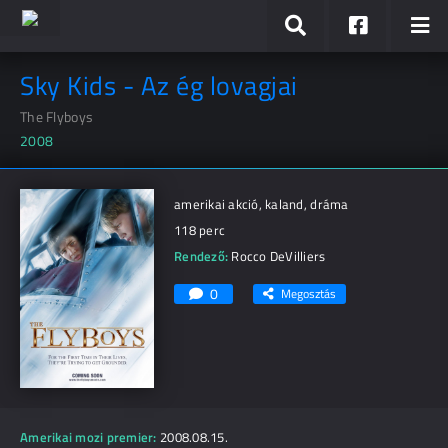
Sky Kids - Az ég lovagjai
The Flyboys
2008
amerikai akció, kaland, dráma
118 perc
Rendező:
Rocco DeVilliers
0
Megosztás
Amerikai mozi premier:
2008.08.15.